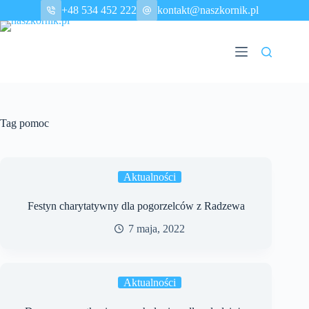
Przejdź
+48 534 452 222
kontakt@naszkornik.pl
do
treści
Tag
pomoc
Aktualności
Festyn charytatywny dla pogorzelców z Radzewa
7 maja, 2022
Aktualności