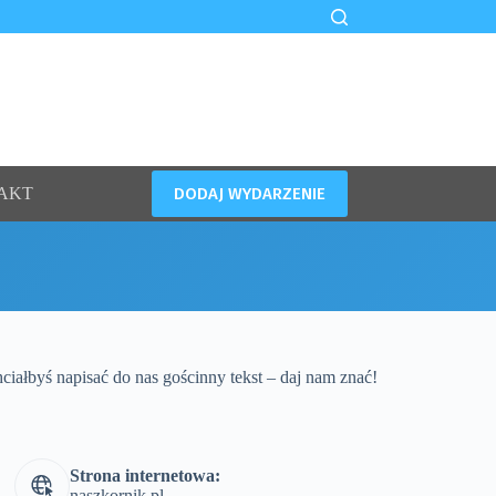
DODAJ WYDARZENIE
AKT
iałbyś napisać do nas gościnny tekst – daj nam znać!
Strona internetowa:
naszkornik.pl