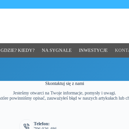
 GDZIE? KIEDY?
NA SYGNALE
INWESTYCJE
KONT
Skontaktuj się z nami
Jesteśmy otwarci na Twoje informacje, pomysły i uwagi.
tóre powinniśmy opisać, zauważyłeś błąd w naszych artykułach lub chc
Telefon:
796 026 486