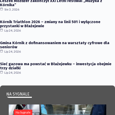
Leszek Możdżer zakończył XXI Letni Festiwal „Muzyka z
Kórnika”
Sie 3, 2026
Kórnik Triathlon 2026 – zmiany na linii 501 i wyłączone
przystanki w Błażejewie
Lip 24, 2026
Gmina Kórnik z dofinansowaniem na warsztaty cyfrowe dla
seniorów
Lip 24, 2026
Sieć gazowa ma powstać w Błażejewku – inwestycja obejmie
trzy działki
Lip 24, 2026
NA SYGNALE
Na Sygnale