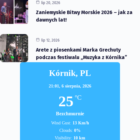
lip 20, 2026
Zaniemyskie Bitwy Morskie 2026 – jak za
dawnych lat!
lip 12, 2026
Arete z piosenkami Marka Grechuty
podczas festiwalu „Muzyka z Kórnika”
Kórnik, PL
21:01,
6 sierpnia, 2026
25
°C
Bezchmurnie
Wind Gust:
13 Km/h
Clouds:
0%
Visibility:
10 km