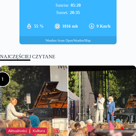
Sunrise:
05:20
Sunset:
20:35
55 %
1016 mb
9 Km/h
Weather from OpenWeatherMap
NAJCZĘŚCIEJ CZYTANE
Aktualności
Kultura