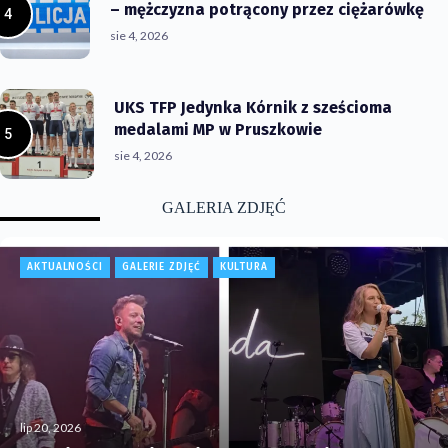
– mężczyzna potrącony przez ciężarówkę
sie 4, 2026
UKS TFP Jedynka Kórnik z sześcioma
medalami MP w Pruszkowie
sie 4, 2026
GALERIA ZDJĘĆ
AKTUALNOŚCI
GALERIE ZDJĘĆ
KULTURA
lip 20, 2026