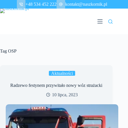
Przejdź
+48 534 452 222
kontakt@naszkornik.pl
do
treści
Tag
OSP
Aktualności
Radzewo festynem przywitało nowy wóz strażacki
10 lipca, 2023