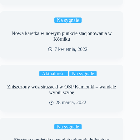
Na sygnale
Nowa karetka w nowym punkcie stacjonowania w
Kórniku
7 kwietnia, 2022
Aktualności
Na sygnale
Zniszczony wóz strażacki w OSP Kamionki – wandale
wybili szybę
28 marca, 2022
Na sygnale
Strażacy pamiętają o swoich odpowiednikach w