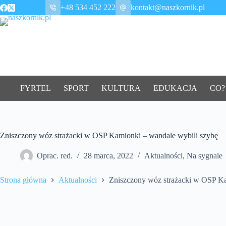
Przejdź
+48 534 452 222
kontakt@naszkornik.pl
do
treści
FYRTEL
SPORT
KULTURA
EDUKACJA
CO?
Zniszczony wóz strażacki w OSP Kamionki – wandale wybili szybę
Oprac. red.
28 marca, 2022
Aktualności
,
Na sygnale
Strona główna
Aktualności
Zniszczony wóz strażacki w OSP Ka