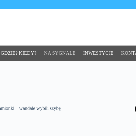
 GDZIE? KIEDY?
NA SYGNALE
INWESTYCJE
KONT
mionki – wandale wybili szybę