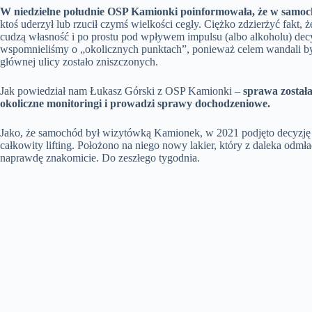
W niedzielne południe OSP Kamionki poinformowała, że w samoch
ktoś uderzył lub rzucił czymś wielkości cegły. Ciężko zdzierżyć fakt, 
cudzą własność i po prostu pod wpływem impulsu (albo alkoholu) de
wspomnieliśmy o „okolicznych punktach”, ponieważ celem wandali by
głównej ulicy zostało zniszczonych.
Jak powiedział nam Łukasz Górski z OSP Kamionki –
sprawa została
okoliczne monitoringi i prowadzi sprawy dochodzeniowe.
Jako, że samochód był wizytówką Kamionek, w 2021 podjęto decyzję 
całkowity lifting. Położono na niego nowy lakier, który z daleka odmł
naprawdę znakomicie. Do zeszłego tygodnia.