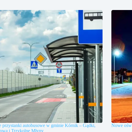
 przystanki autobusowe w gminie Kórnik – Gądki,
Nowe oświe
owa i Trzykolne Młyny