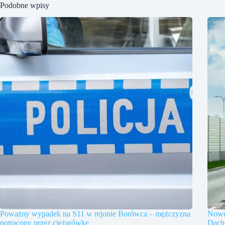
Podobne wpisy
Poważny wypadek na S11 w rejonie Borówca – mężczyzna
Nowe
potrącony przez ciężarówkę
Dach