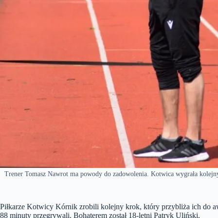
Trener Tomasz Nawrot ma powody do zadowolenia. Kotwica wygrała kolejny me
Piłkarze Kotwicy Kórnik zrobili kolejny krok, który przybliża ich do 
88 minuty przegrywali. Bohaterem został 18-letni Patryk Uliński.