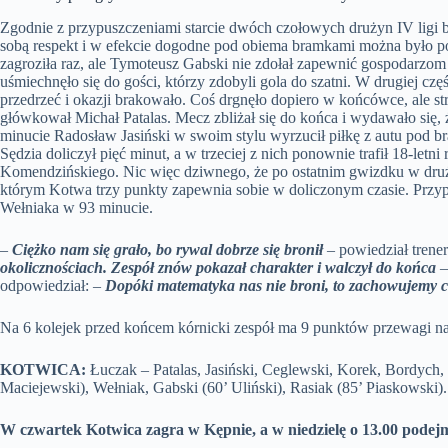
Zgodnie z przypuszczeniami starcie dwóch czołowych drużyn IV lig
sobą respekt i w efekcie dogodne pod obiema bramkami można było po
zagroziła raz, ale Tymoteusz Gabski nie zdołał zapewnić gospodarz
uśmiechnęło się do gości, którzy zdobyli gola do szatni. W drugiej częś
przedrzeć i okazji brakowało. Coś drgnęło dopiero w końcówce, ale str
główkował Michał Patalas. Mecz zbliżał się do końca i wydawało si
minucie Radosław Jasiński w swoim stylu wyrzucił piłkę z autu pod bra
Sędzia doliczył pięć minut, a w trzeciej z nich ponownie trafił 18-letn
Komendzińskiego. Nic więc dziwnego, że po ostatnim gwizdku w dru
którym Kotwa trzy punkty zapewnia sobie w doliczonym czasie. Przyp
Wełniaka w 93 minucie.
–
Ciężko nam się grało, bo rywal dobrze się bronił
– powiedział trene
okolicznościach. Zespół znów pokazał charakter i walczył do końca
–
odpowiedział: –
Dopóki matematyka nas nie broni, to zachowujemy 
Na 6 kolejek przed końcem kórnicki zespół ma 9 punktów przewagi n
KOTWICA:
Łuczak – Patalas, Jasiński, Ceglewski, Korek, Bordych
Maciejewski), Wełniak, Gabski (60’ Uliński), Rasiak (85’ Piaskowski).
W czwartek Kotwica zagra w Kępnie, a w niedzielę o 13.00 pode