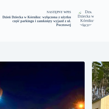
NASTĘPNY
WPIS
Dzień Dziecka w Kórniku: wyłączona z użytku
część parkingu i zamknięty wyjazd z ul.
Pocztowej