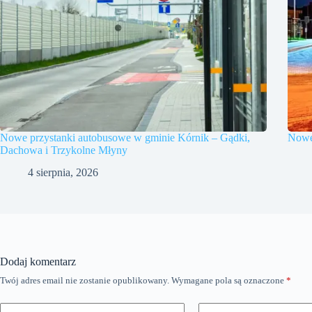
Nowe przystanki autobusowe w gminie Kórnik – Gądki,
Nowe 
Dachowa i Trzykolne Młyny
4 sierpnia, 2026
Dodaj komentarz
Twój adres email nie zostanie opublikowany.
Wymagane pola są oznaczone
*