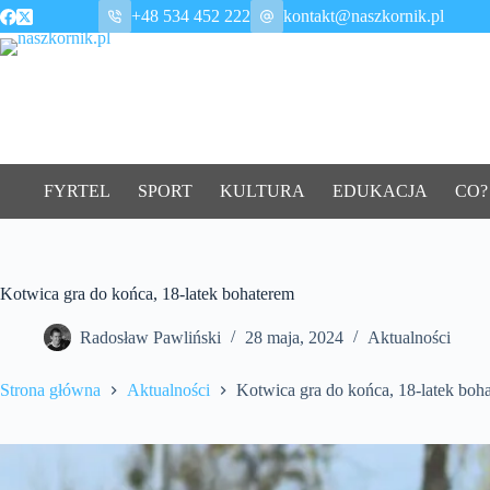
Przejdź
+48 534 452 222
kontakt@naszkornik.pl
do
treści
FYRTEL
SPORT
KULTURA
EDUKACJA
CO?
Kotwica gra do końca, 18-latek bohaterem
Radosław Pawliński
28 maja, 2024
Aktualności
Strona główna
Aktualności
Kotwica gra do końca, 18-latek boh