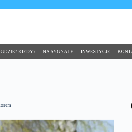
 GDZIE? KIEDY?
NA SYGNALE
INWESTYCJE
KONT
aterem