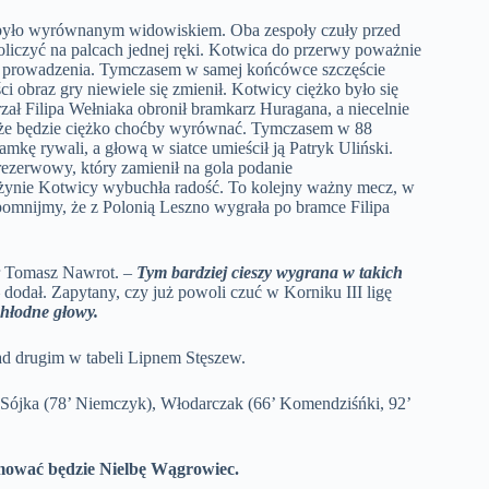
i było wyrównanym widowiskiem. Oba zespoły czuły przed
liczyć na palcach jednej ręki. Kotwica do przerwy poważnie
om prowadzenia. Tymczasem w samej końcówce szczęście
ci obraz gry niewiele się zmienił. Kotwicy ciężko było się
zał Filipa Wełniaka obronił bramkarz Huragana, a niecelnie
ę, że będzie ciężko choćby wyrównać. Tymczasem w 88
mkę rywali, a głową w siatce umieścił ją Patryk Uliński.
i rezerwowy, który zamienił na gola podanie
żynie Kotwicy wybuchła radość. To kolejny ważny mecz, w
omnijmy, że z Polonią Leszno wygrała po bramce Filipa
r Tomasz Nawrot. –
Tym bardziej cieszy wygrana w takich
 dodał. Zapytany, czy już powoli czuć w Korniku III ligę
chłodne głowy.
ad drugim w tabeli Lipnem Stęszew.
, Sójka (78’ Niemczyk), Włodarczak (66’ Komendziśńki, 92’
jmować będzie Nielbę Wągrowiec.