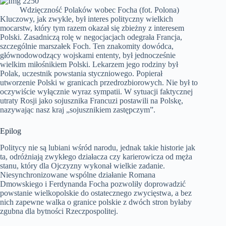
Wdzięczność Polaków wobec Focha (fot. Polona)
Kluczowy, jak zwykle, był interes polityczny wielkich
mocarstw, który tym razem okazał się zbieżny z interesem
Polski. Zasadniczą rolę w negocjacjach odegrała Francja,
szczególnie marszałek Foch. Ten znakomity dowódca,
głównodowodzący wojskami ententy, był jednocześnie
wielkim miłośnikiem Polski. Lekarzem jego rodziny był
Polak, uczestnik powstania styczniowego. Popierał
utworzenie Polski w granicach przedrozbiorowych. Nie był to
oczywiście wyłącznie wyraz sympatii. W sytuacji faktycznej
utraty Rosji jako sojusznika Francuzi postawili na Polskę,
nazywając nasz kraj „sojusznikiem zastępczym”.
Epilog
Politycy nie są lubiani wśród narodu, jednak takie historie jak
ta, odróżniają zwykłego działacza czy karierowicza od męża
stanu, który dla Ojczyzny wykonał wielkie zadanie.
Niesynchronizowane wspólne działanie Romana
Dmowskiego i Ferdynanda Focha pozwoliły doprowadzić
powstanie wielkopolskie do ostatecznego zwycięstwa, a bez
nich zapewne walka o granice polskie z dwóch stron byłaby
zgubna dla bytności Rzeczpospolitej.