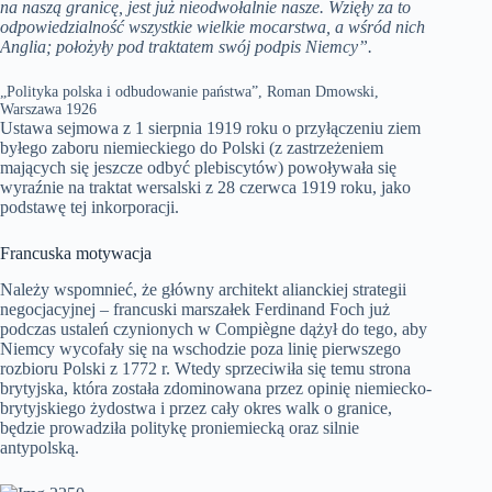
na naszą granicę, jest już nieodwołalnie nasze. Wzięły za to
odpowiedzialność wszystkie wielkie mocarstwa, a wśród nich
Anglia; położyły pod traktatem swój podpis Niemcy”.
„Polityka polska i odbudowanie państwa”, Roman Dmowski,
Warszawa 1926
Ustawa sejmowa z 1 sierpnia 1919 roku o przyłączeniu ziem
byłego zaboru niemieckiego do Polski (z zastrzeżeniem
mających się jeszcze odbyć plebiscytów) powoływała się
wyraźnie na traktat wersalski z 28 czerwca 1919 roku, jako
podstawę tej inkorporacji.
Francuska motywacja
Należy wspomnieć, że główny architekt alianckiej strategii
negocjacyjnej – francuski marszałek Ferdinand Foch już
podczas ustaleń czynionych w Compiègne dążył do tego, aby
Niemcy wycofały się na wschodzie poza linię pierwszego
rozbioru Polski z 1772 r. Wtedy sprzeciwiła się temu strona
brytyjska, która została zdominowana przez opinię niemiecko-
brytyjskiego żydostwa i przez cały okres walk o granice,
będzie prowadziła politykę proniemiecką oraz silnie
antypolską.