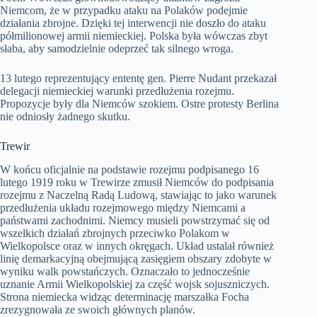
Niemcom, że w przypadku ataku na Polaków podejmie
działania zbrojne. Dzięki tej interwencji nie doszło do ataku
półmilionowej armii niemieckiej. Polska była wówczas zbyt
słaba, aby samodzielnie odeprzeć tak silnego wroga.
13 lutego reprezentujący ententę gen. Pierre Nudant przekazał
delegacji niemieckiej warunki przedłużenia rozejmu.
Propozycje były dla Niemców szokiem. Ostre protesty Berlina
nie odniosły żadnego skutku.
Trewir
W końcu oficjalnie na podstawie rozejmu podpisanego 16
lutego 1919 roku w Trewirze zmusił Niemców do podpisania
rozejmu z Naczelną Radą Ludową, stawiając to jako warunek
przedłużenia układu rozejmowego między Niemcami a
państwami zachodnimi. Niemcy musieli powstrzymać się od
wszelkich działań zbrojnych przeciwko Polakom w
Wielkopolsce oraz w innych okręgach. Układ ustalał również
linię demarkacyjną obejmującą zasięgiem obszary zdobyte w
wyniku walk powstańczych. Oznaczało to jednocześnie
uznanie Armii Wielkopolskiej za część wojsk sojuszniczych.
Strona niemiecka widząc determinację marszałka Focha
zrezygnowała ze swoich głównych planów.