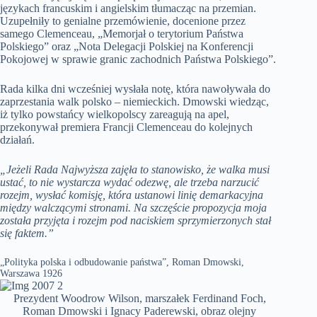
językach francuskim i angielskim tłumacząc na przemian.
Uzupełniły to genialne przemówienie, docenione przez
samego Clemenceau, „Memorjał o terytorium Państwa
Polskiego” oraz „Nota Delegacji Polskiej na Konferencji
Pokojowej w sprawie granic zachodnich Państwa Polskiego”.
Rada kilka dni wcześniej wysłała notę, która nawoływała do
zaprzestania walk polsko – niemieckich. Dmowski wiedząc,
iż tylko powstańcy wielkopolscy zareagują na apel,
przekonywał premiera Francji Clemenceau do kolejnych
działań.
„Jeżeli Rada Najwyższa zajęła to stanowisko, że walka musi
ustać, to nie wystarcza wydać odezwę, ale trzeba narzucić
rozejm, wysłać komisję, która ustanowi linię demarkacyjna
między walczącymi stronami. Na szczęście propozycja moja
została przyjęta i rozejm pod naciskiem sprzymierzonych stał
się faktem.”
„Polityka polska i odbudowanie państwa”, Roman Dmowski,
Warszawa 1926
Prezydent Woodrow Wilson, marszałek Ferdinand Foch,
Roman Dmowski i Ignacy Paderewski, obraz olejny