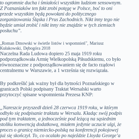
to ogromnie ducha i śmiałości wszystkim ludziom sensownym.
Z Poznaniaków ten fakt zrobi potęgę w Polsce, boć to oni
przede wszystkim będą powołani do politycznego
zorganizowania Śląska i Prus Zachodnich. Nikt inny tego nie
będzie umiał zrobić i nikt inny nie znajdzie w tych ziemiach
posłuchu”.
„Roman Dmowski w świetle listów i wspomnień”, Mariusz
Kułakowski, Dębogóra 2018
Naczelna Rada Ludowa dopiero 25 maja 1919 roku
podporządkowała Armię Wielkopolską Piłsudskiemu, co było
równoznaczne z podporządkowaniem się de facto rządowi
centralnemu w Warszawie, a 1 września się rozwiązała.
By podkreślić jak ważny był dla bytności Poznańskiego w
granicach Polski podpisany Traktat Wersalski warto
przytoczyć spisane wspomnienia Prezesa KNP:
„Nareszcie przyszedł dzień 28 czerwca 1919 roku, w którym
odbyło się podpisanie traktatu w Wersalu. Kładąc swój podpis
pod tym traktatem, a jednocześnie pod leżącą na sąsiednim
stoliku konwencją dodatkową, miałem jedynie uczucie ulgi, że
proces o granicę niemiecko-polską na konferencji pokojowej
już się skończył. To, co ocalało po najeździe Lloyda George’a