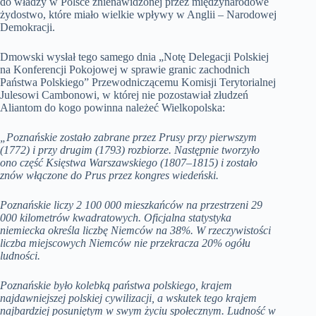
do władzy w Polsce znienawidzonej przez międzynarodowe
żydostwo, które miało wielkie wpływy w Anglii – Narodowej
Demokracji.
Dmowski wysłał tego samego dnia „Notę Delegacji Polskiej
na Konferencji Pokojowej w sprawie granic zachodnich
Państwa Polskiego” Przewodniczącemu Komisji Terytorialnej
Julesowi Cambonowi, w której nie pozostawiał złudzeń
Aliantom do kogo powinna należeć Wielkopolska:
„Poznańskie zostało zabrane przez Prusy przy pierwszym
(1772) i przy drugim (1793) rozbiorze. Następnie tworzyło
ono część Księstwa Warszawskiego (1807–1815) i zostało
znów włączone do Prus przez kongres wiedeński.
Poznańskie liczy 2 100 000 mieszkańców na przestrzeni 29
000 kilometrów kwadratowych. Oficjalna statystyka
niemiecka określa liczbę Niemców na 38%. W rzeczywistości
liczba miejscowych Niemców nie przekracza 20% ogółu
ludności.
Poznańskie było kolebką państwa polskiego, krajem
najdawniejszej polskiej cywilizacji, a wskutek tego krajem
najbardziej posuniętym w swym życiu społecznym. Ludność w