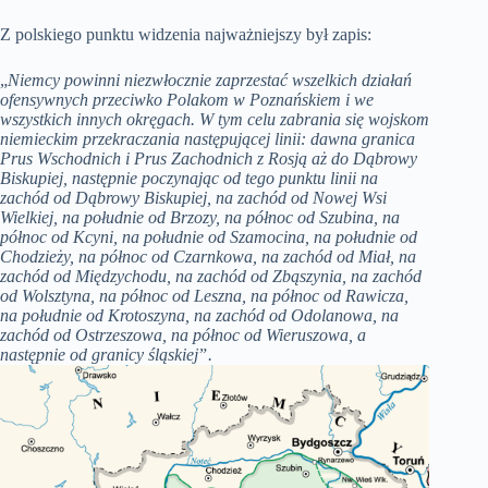
Z polskiego punktu widzenia najważniejszy był zapis:
„
Niemcy powinni niezwłocznie zaprzestać wszelkich działań
ofensywnych przeciwko Polakom w Poznańskiem i we
wszystkich innych okręgach. W tym celu zabrania się wojskom
niemieckim przekraczania następującej linii: dawna granica
Prus Wschodnich i Prus Zachodnich z Rosją aż do Dąbrowy
Biskupiej, następnie poczynając od tego punktu linii na
zachód od Dąbrowy Biskupiej, na zachód od Nowej Wsi
Wielkiej, na południe od Brzozy, na północ od Szubina, na
północ od Kcyni, na południe od Szamocina, na południe od
Chodzieży, na północ od Czarnkowa, na zachód od Miał, na
zachód od Międzychodu, na zachód od Zbąszynia, na zachód
od Wolsztyna, na północ od Leszna, na północ od Rawicza,
na południe od Krotoszyna, na zachód od Odolanowa, na
zachód od Ostrzeszowa, na północ od Wieruszowa, a
następnie od granicy śląskiejˮ.