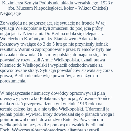
Kazimierza Szmyta Podpisanie układu wersalskiego, 1923 r.
(fot. Muzeum Niepodległości, kolor – Wiktor Chicheł)
Negocjacje
Ze względu na pogorszającą się sytuację na froncie W tej
sytuacji Wielkopolanie byli zmuszeni do podjęcia próby
negocjacji z Niemcami. Do Berlina udała się delegacja z
Wojciechem Korfantym i ks. Stanisławem Adamskim.
Rozmowy trwające do 3 do 5 lutego nie przyniosły jednak
rezultatu. Warunki zaproponowane przez Niemców byty nie
do zaakceptowania. Od strony polskiej domagano się, aby
powstańcy rozwiązali Armie Wielkopolska, uznali prawa
Niemiec do Wielkopolski i wypłacili odszkodowanie za
spowodowane straty. Sytuacja powstańców stawała się coraz
gorsza, Berlin nie miał więc powodów, aby dążyć do
porozumienia.
W międzyczasie niemieccy dowódcy opracowywali plan
ofensywy przeciwko Polakom. Operacja „Wiosenne Słońce”
miała zostań przeprowadzona w kwietniu 1919 roku na
terenie całego kraju, a nie tylko Wielkopolski. Udaremnił ją
jednak polski wywiad, który dowiedział się o planach wroga i
poinformował o nich dowództwo Ententy. Powstańcom
wielkopolskim przyszedł z pomocą marszałek Ferdinand
Foch. Wówczas głównodowodzący aliantów zagroził