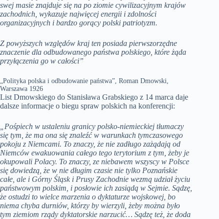
swej masie znajduje się na po ziomie cywilizacyjnym krajów
zachodnich, wykazuje najwięcej energii i zdolności
organizacyjnych i bardzo gorący polski patriotyzm.
Z powyższych względów kraj ten posiada pierwszorzędne
znaczenie dla odbudowanego państwa polskiego, które żąda
przyłączenia go w całości”
„Polityka polska i odbudowanie państwa”, Roman Dmowski,
Warszawa 1926
List Dmowskiego do Stanisława Grabskiego z 14 marca daje
dalsze informacje o biegu spraw polskich na konferencji:
„Pośpiech w ustaleniu granicy polsko-niemieckiej tłumaczy
się tym, że ma ona się znaleźć w warunkach tymczasowego
pokoju z Niemcami. To znaczy, że nie zadługo zażądają od
Niemców ewakuowania całego tego terytorium z tym, żeby je
okupowali Polacy. To znaczy, ze niebawem wszyscy w Polsce
się dowiedzą, że w nie długim czasie nie tylko Poznańskie
całe, ale i Górny Śląsk i Prusy Zachodnie wezmą udział życiu
państwowym polskim, i posłowie ich zasiądą w Sejmie. Sądzę,
że ostudzi to wielce marzenia o dyktaturze wojskowej, bo
niema chyba durniów, którzy by wierzyli, żeby można było
tym ziemiom rządy dyktatorskie narzucić… Sądzę też, że doda