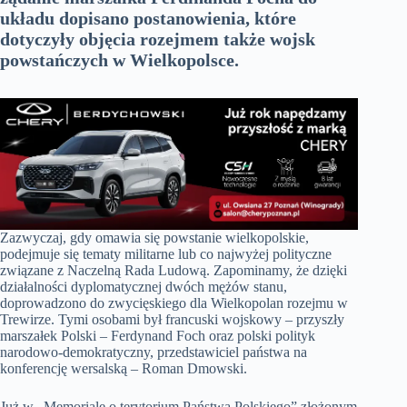
układu dopisano postanowienia, które
dotyczyły objęcia rozejmem także wojsk
powstańczych w Wielkopolsce.
Zazwyczaj, gdy omawia się powstanie wielkopolskie,
podejmuje się tematy militarne lub co najwyżej polityczne
związane z Naczelną Rada Ludową. Zapominamy, że dzięki
działalności dyplomatycznej dwóch mężów stanu,
doprowadzono do zwycięskiego dla Wielkopolan rozejmu w
Trewirze. Tymi osobami był francuski wojskowy – przyszły
marszałek Polski – Ferdynand Foch oraz polski polityk
narodowo-demokratyczny, przedstawiciel państwa na
konferencję wersalską – Roman Dmowski.
Już w „Memoriale o terytorium Państwa Polskiego” złożonym