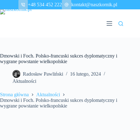
Przejdź
+48 534 452 222
kontakt@naszkornik.pl
do
treści
Dmowski i Foch. Polsko-francuski sukces dyplomatyczny i
wygrane powstanie wielkopolskie
Radosław Pawliński
16 lutego, 2024
Aktualności
Strona główna
Aktualności
Dmowski i Foch. Polsko-francuski sukces dyplomatyczny i
wygrane powstanie wielkopolskie