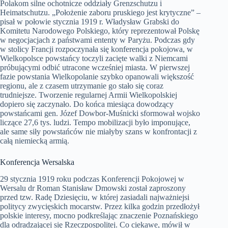
Polakom silne ochotnicze oddziały Grenzschutzu i
Heimatschutzu. „Położenie zaboru pruskiego jest krytyczne” –
pisał w połowie stycznia 1919 r. Władysław Grabski do
Komitetu Narodowego Polskiego, który reprezentował Polskę
w negocjacjach z państwami ententy w Paryżu. Podczas gdy
w stolicy Francji rozpoczynała się konferencja pokojowa, w
Wielkopolsce powstańcy toczyli zacięte walki z Niemcami
próbującymi odbić utracone wcześniej miasta. W pierwszej
fazie powstania Wielkopolanie szybko opanowali większość
regionu, ale z czasem utrzymanie go stało się coraz
trudniejsze. Tworzenie regularnej Armii Wielkopolskiej
dopiero się zaczynało. Do końca miesiąca dowodzący
powstańcami gen. Józef Dowbor-Muśnicki sformował wojsko
liczące 27,6 tys. ludzi. Tempo mobilizacji było imponujące,
ale same siły powstańców nie miałyby szans w konfrontacji z
całą niemiecką armią.
Konferencja Wersalska
29 stycznia 1919 roku podczas Konferencji Pokojowej w
Wersalu dr Roman Stanisław Dmowski został zaproszony
przed tzw. Radę Dziesięciu, w której zasiadali najważniejsi
politycy zwycięskich mocarstw. Przez kilka godzin przedłożył
polskie interesy, mocno podkreślając znaczenie Poznańskiego
dla odradzającej się Rzeczpospolitej. Co ciekawe, mówił w