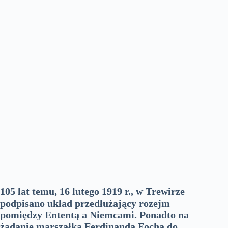
105 lat temu, 16 lutego 1919 r., w Trewirze
podpisano układ przedłużający rozejm
pomiędzy Ententą a Niemcami. Ponadto na
żądanie marszałka Ferdinanda Focha do