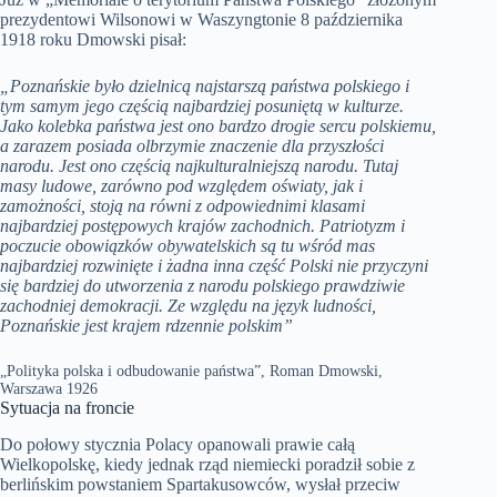
prezydentowi Wilsonowi w Waszyngtonie 8 października
1918 roku Dmowski pisał:
„Poznańskie było dzielnicą najstarszą państwa polskiego i
tym samym jego częścią najbardziej posuniętą w kulturze.
Jako kolebka państwa jest ono bardzo drogie sercu polskiemu,
a zarazem posiada olbrzymie znaczenie dla przyszłości
narodu. Jest ono częścią najkulturalniejszą narodu. Tutaj
masy ludowe, zarówno pod względem oświaty, jak i
zamożności, stoją na równi z odpowiednimi klasami
najbardziej postępowych krajów zachodnich. Patriotyzm i
poczucie obowiązków obywatelskich są tu wśród mas
najbardziej rozwinięte i żadna inna część Polski nie przyczyni
się bardziej do utworzenia z narodu polskiego prawdziwie
zachodniej demokracji. Ze względu na język ludności,
Poznańskie jest krajem rdzennie polskim”
„Polityka polska i odbudowanie państwa”, Roman Dmowski,
Warszawa 1926
Sytuacja na froncie
Do połowy stycznia Polacy opanowali prawie całą
Wielkopolskę, kiedy jednak rząd niemiecki poradził sobie z
berlińskim powstaniem Spartakusowców, wysłał przeciw