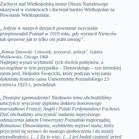
Zachwyt nad Wielkopolską nestor Obozu Narodowego
ukazywał w rozmowach i doceniał bardzo Wielkopolan za
Powstanie Wielkopolskie.
„Jedyne w naszych dziejach powstanie zwycięskie
przeprowadził Poznań w 1919 roku, gdy wyrzucił Niemców
tak sprawnie jak to tylko oni jedni umieją”.
„Roman Dmowski. Człowiek, przyjaciel, polityk”, Izabela
Wolikowska, Chicago 1968
Najlepiej wyrazi wybitność tych dwóch polityków, a
szczególnie w tym przypadku – Dmowskiego – syn śremskiej
ziemi prof. Heljodor Święcicki, który podczas wręczania
doktoratu honoris causa Uniwersytetu Poznańskiego 23
czerwca 1923 r., powiedział:
„Dostojne zgromadzenie! Niedawno temu obchodziliśmy
uroczyście wręczenie dyplomu doktora honorowego
marszałkowi Francji, Anglii i Polski Ferdynandowi Fochowi.
Dziś obchodzimy uroczystość nadania najwyższego
odznaczenia jakiem Uniwersytet Poznański rozporządza,
Romanowi Dmowskiemu, wybitnemu mężowi stanu, który
przyczynił się wysoce do naszego zjednoczenia i do naszej
niepodległości. […] Za to więc, […] żeś budził czujność przed