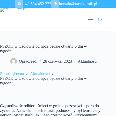
Przejdź
+48 534 452 222
kontakt@naszkornik.pl
do
treści
PSZOK w Czołowie od lipca będzie otwarty 6 dni w
tygodniu
Oprac. red.
28 czerwca, 2023
Aktualności
Strona główna
Aktualności
PSZOK w Czołowie od lipca będzie otwarty 6 dni w
tygodniu
Częstotliwość odbioru śmieci w gminie pozostawia sporo do
życzenia. Na wielu radach miasta podnoszony był temat ceny
odbioru nieczystości jak i jego częstotliwość. Przypomnijmy: