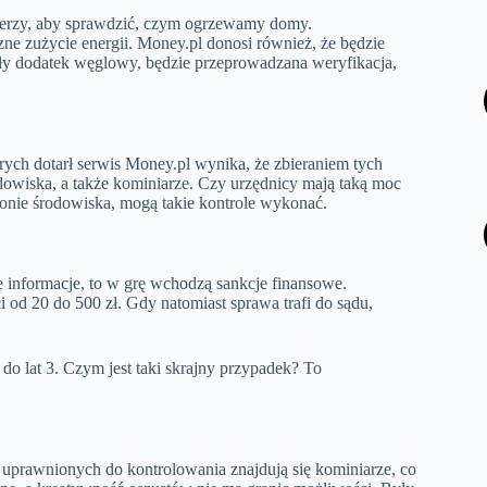
lerzy, aby sprawdzić, czym ogrzewamy domy.
ne zużycie energii. Money.pl donosi również, że będzie
ały dodatek węglowy, będzie przeprowadzana weryfikacja,
órych dotarł serwis Money.pl wynika, że zbieraniem tych
owiska, a także kominiarze. Czy urzędnicy mają taką moc
ronie środowiska, mogą takie kontrole wykonać.
we informacje, to w grę wchodzą sankcje finansowe.
od 20 do 500 zł. Gdy natomiast sprawa trafi do sądu,
o lat 3. Czym jest taki skrajny przypadek? To
 uprawnionych do kontrolowania znajdują się kominiarze, co