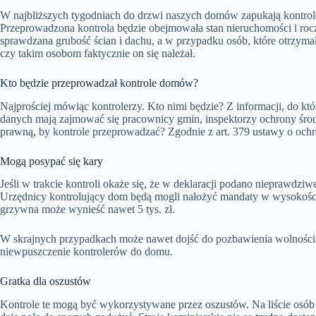
W najbliższych tygodniach do drzwi naszych domów zapukają kontro
Przeprowadzona kontrola będzie obejmowała stan nieruchomości i rocz
sprawdzana grubość ścian i dachu, a w przypadku osób, które otrzym
czy takim osobom faktycznie on się należał.
Kto będzie przeprowadzał kontrole domów?
Najprościej mówiąc kontrolerzy. Kto nimi będzie? Z informacji, do kt
danych mają zajmować się pracownicy gmin, inspektorzy ochrony środ
prawną, by kontrole przeprowadzać? Zgodnie z art. 379 ustawy o och
Mogą posypać się kary
Jeśli w trakcie kontroli okaże się, że w deklaracji podano nieprawdzi
Urzędnicy kontrolujący dom będą mogli nałożyć mandaty w wysokości 
grzywna może wynieść nawet 5 tys. zł.
W skrajnych przypadkach może nawet dojść do pozbawienia wolności d
niewpuszczenie kontrolerów do domu.
Gratka dla oszustów
Kontrole te mogą być wykorzystywane przez oszustów. Na liście osób