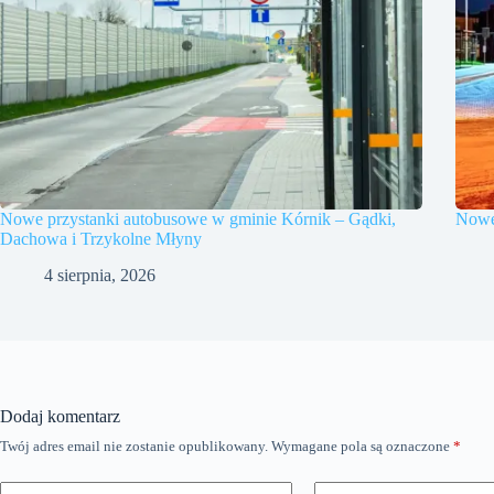
Nowe przystanki autobusowe w gminie Kórnik – Gądki,
Nowe 
Dachowa i Trzykolne Młyny
4 sierpnia, 2026
Dodaj komentarz
Twój adres email nie zostanie opublikowany.
Wymagane pola są oznaczone
*