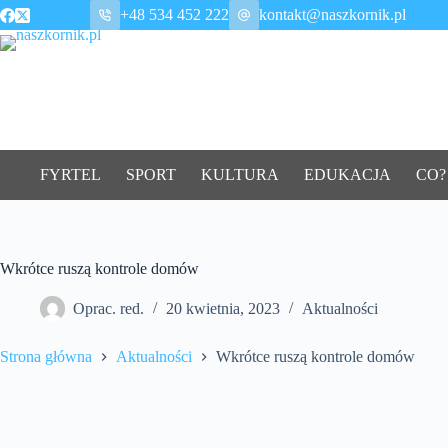
Przejdź
+48 534 452 222
kontakt@naszkornik.pl
do
treści
FYRTEL
SPORT
KULTURA
EDUKACJA
CO?
Wkrótce ruszą kontrole domów
Oprac. red.
20 kwietnia, 2023
Aktualności
Strona główna
Aktualności
Wkrótce ruszą kontrole domów