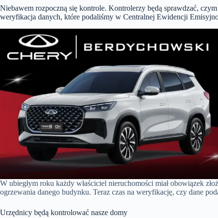
Niebawem rozpoczną się kontrole. Kontrolerzy będą sprawdzać, czy
weryfikacja danych, które podaliśmy w Centralnej Ewidencji Emisy
W ubiegłym roku każdy właściciel nieruchomości miał obowiązek złoży
ogrzewania danego budynku. Teraz czas na weryfikację, czy dane pod
Urzędnicy będą kontrolować nasze domy