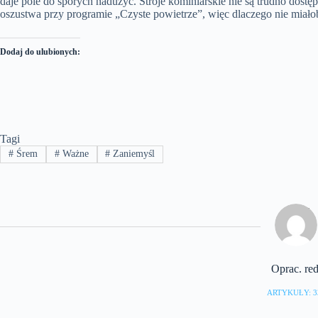
daje pole do sporych nadużyć. Stroje kominiarskie nie są trudno dost
oszustwa przy programie „Czyste powietrze”, więc dlaczego nie miałoby
Dodaj do ulubionych:
Tagi
#
Śrem
#
Ważne
#
Zaniemyśl
Oprac. red
ARTYKUŁY: 3