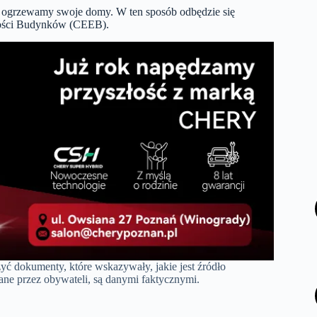
m ogrzewamy swoje domy. W ten sposób odbędzie się
jności Budynków (CEEB).
ć dokumenty, które wskazywały, jakie jest źródło
ane przez obywateli, są danymi faktycznymi.