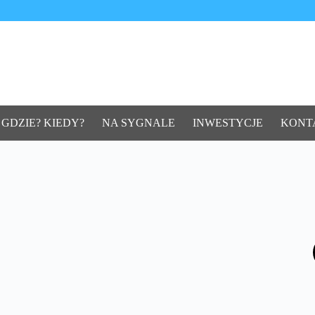
 GDZIE? KIEDY?
NA SYGNALE
INWESTYCJE
KONT