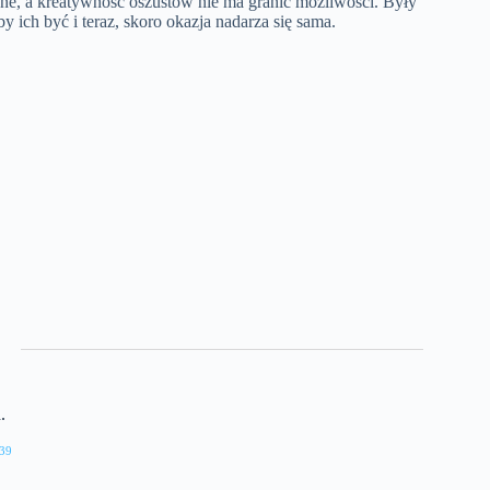
ępne, a kreatywność oszustów nie ma granic możliwości. Były
 ich być i teraz, skoro okazja nadarza się sama.
.
39