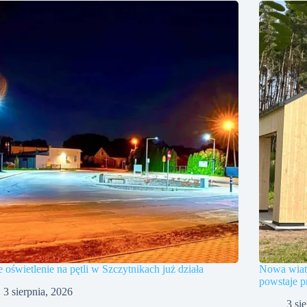
oświetlenie na pętli w Szczytnikach już działa
Nowa wiat
powstaje p
3 sierpnia, 2026
3 si