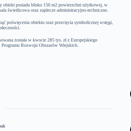
 obiekt posiada blisko 150 m2 powierzchni użytkowej, w
e sala świetlicowa oraz zaplecze administracyjno-techniczne.
ć poświęcenia obiektu oraz przecięcia symbolicznej wstęgi,
ołeczności.
sowana została w kwocie 285 tys. zł z Europejskiego
h Programu Rozwoju Obszarów Wiejskich.
bak