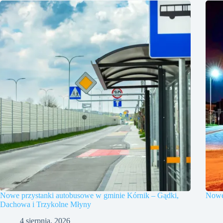
Nowe przystanki autobusowe w gminie Kórnik – Gądki,
Nowe 
Dachowa i Trzykolne Młyny
4 sierpnia, 2026