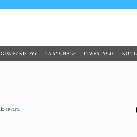
 GDZIE? KIEDY?
NA SYGNALE
INWESTYCJE
KONT
ie otwarta