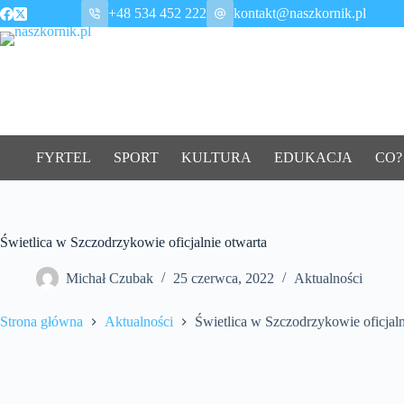
Przejdź
+48 534 452 222
kontakt@naszkornik.pl
do
treści
FYRTEL
SPORT
KULTURA
EDUKACJA
CO?
Świetlica w Szczodrzykowie oficjalnie otwarta
Michał Czubak
25 czerwca, 2022
Aktualności
Strona główna
Aktualności
Świetlica w Szczodrzykowie oficjaln