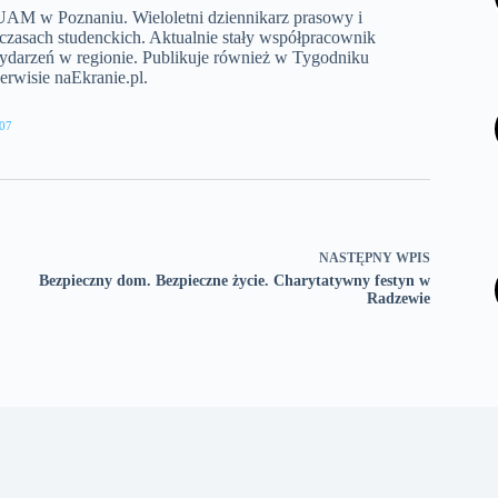
a UAM w Poznaniu. Wieloletni dziennikarz prasowy i
 czasach studenckich. Aktualnie stały współpracownik
wydarzeń w regionie. Publikuje również w Tygodniku
rwisie naEkranie.pl.
07
NASTĘPNY
WPIS
Bezpieczny dom. Bezpieczne życie. Charytatywny festyn w
Radzewie