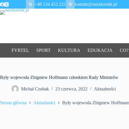
Przejdź
+48 534 452 222
kontakt@naszkornik.pl
do
treści
FYRTEL
SPORT
KULTURA
EDUKACJA
CO?
Były wojewoda Zbigniew Hoffmann członkiem Rady Ministrów
Michał Czubak
23 czerwca, 2022
Aktualności
Strona główna
Aktualności
Były wojewoda Zbigniew Hoffmann