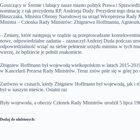
Goszczący w Śremie i lubiący nasze miasto polityk Prawa i Sprawied
nominację z rąk prezydenta RP, Andrzeja Dudy. Prezydent tego dnia 
Błaszczaka, Ministra Obrony Narodowej na urząd Wiceprezesa Rady M
Ministra – Członka Rady Ministrów: Zbigniewa Hoffmanna, Agnieszk
– Zmiany, które następują w rządzie są przeprowadzane konsekwentnie
nowe, odpowiedzialne zadania – zaznaczył Andrzej Duda podczas uro
odpowiedzialność wziąć na siebie pełnienie urzędu ministra w tych tru
wierzę, że będziecie je pełnili znakomicie.
Zbigniew Hoffmann był wojewodą wielkopolskim w latach 2015-2019. 
w Kancelarii Prezesa Rady Ministrów. Teraz znów pnie się w górę po s
Zarówno w czasach, kiedy Zbigniew Hoffmann był wojewodą, jak i równi
był w naszym mieście. Ostatni raz
Były wojewoda, a obecny Członek Rady Ministrów urodził 5 lipca 19
Dodaj do ulubionych: