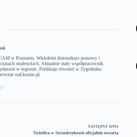
bak
a UAM w Poznaniu. Wieloletni dziennikarz prasowy i
 czasach studenckich. Aktualnie stały współpracownik
wydarzeń w regionie. Publikuje również w Tygodniku
rwisie naEkranie.pl.
07
NASTĘPNY
WPIS
Świetlica w Szczodrzykowie oficjalnie otwarta