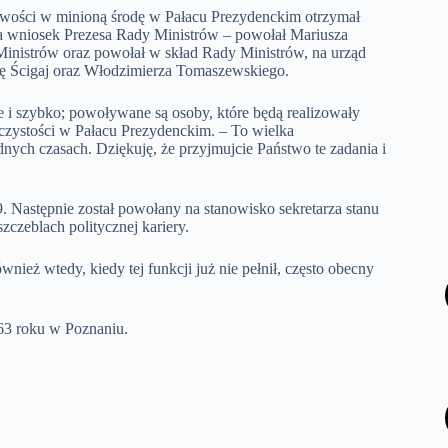
liwości w minioną środę w Pałacu Prezydenckim otrzymał
na wniosek Prezesa Rady Ministrów – powołał Mariusza
inistrów oraz powołał w skład Rady Ministrów, na urząd
ę Ścigaj oraz Włodzimierza Tomaszewskiego.
 i szybko; powoływane są osoby, które będą realizowały
czystości w Pałacu Prezydenckim. – To wielka
dnych czasach. Dziękuję, że przyjmujcie Państwo te zadania i
Następnie został powołany na stanowisko sekretarza stanu
zczeblach politycznej kariery.
eż wtedy, kiedy tej funkcji już nie pełnił, często obecny
63 roku w Poznaniu.