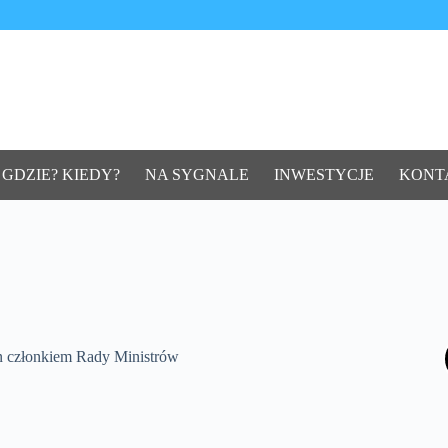
 GDZIE? KIEDY?
NA SYGNALE
INWESTYCJE
KONT
 członkiem Rady Ministrów