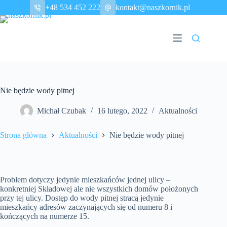
Przejdź
+48 534 452 222
kontakt@naszkornik.pl
do
treści
Nie będzie wody pitnej
Michał Czubak
16 lutego, 2022
Aktualności
Strona główna
Aktualności
Nie będzie wody pitnej
Problem dotyczy jedynie mieszkańców jednej ulicy –
konkretniej Składowej ale nie wszystkich domów położonych
przy tej ulicy. Dostęp do wody pitnej stracą jedynie
mieszkańcy adresów zaczynających się od numeru 8 i
kończących na numerze 15.