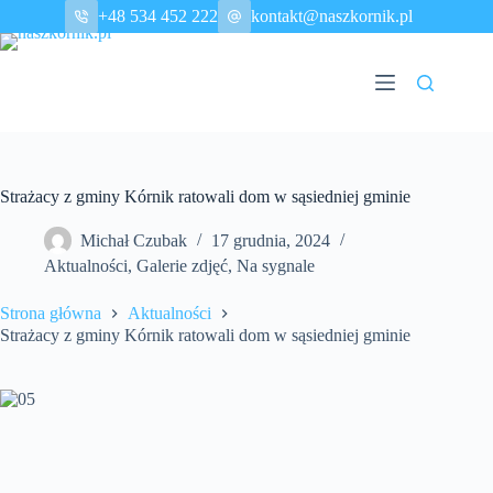
Przejdź
+48 534 452 222
kontakt@naszkornik.pl
do
treści
Strażacy z gminy Kórnik ratowali dom w sąsiedniej gminie
Michał Czubak
17 grudnia, 2024
Aktualności
,
Galerie zdjęć
,
Na sygnale
Strona główna
Aktualności
Strażacy z gminy Kórnik ratowali dom w sąsiedniej gminie