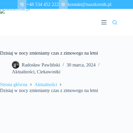
Przejdź
+48 534 452 222
kontakt@naszkornik.pl
do
treści
Dzisiaj w nocy zmieniamy czas z zimowego na letni
Radosław Pawliński
30 marca, 2024
Aktualności
,
Ciekawostki
Strona główna
Aktualności
Dzisiaj w nocy zmieniamy czas z zimowego na letni