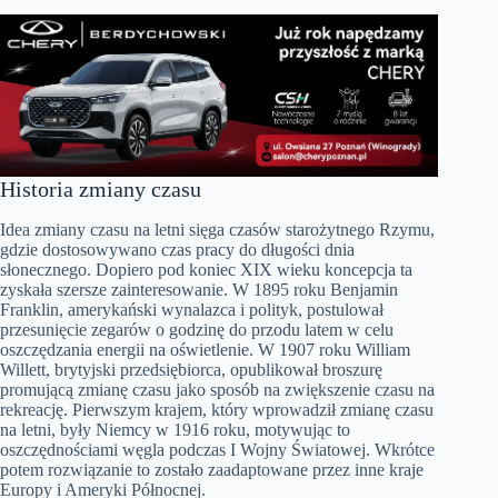
Historia zmiany czasu
Idea zmiany czasu na letni sięga czasów starożytnego Rzymu,
gdzie dostosowywano czas pracy do długości dnia
słonecznego. Dopiero pod koniec XIX wieku koncepcja ta
zyskała szersze zainteresowanie. W 1895 roku Benjamin
Franklin, amerykański wynalazca i polityk, postulował
przesunięcie zegarów o godzinę do przodu latem w celu
oszczędzania energii na oświetlenie. W 1907 roku William
Willett, brytyjski przedsiębiorca, opublikował broszurę
promującą zmianę czasu jako sposób na zwiększenie czasu na
rekreację. Pierwszym krajem, który wprowadził zmianę czasu
na letni, były Niemcy w 1916 roku, motywując to
oszczędnościami węgla podczas I Wojny Światowej. Wkrótce
potem rozwiązanie to zostało zaadaptowane przez inne kraje
Europy i Ameryki Północnej.