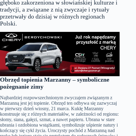
głęboko zakorzeniona w słowiańskiej kulturze i
tradycji, a związane z nią zwyczaje i rytuały
przetrwały do dzisiaj w różnych regionach
Polski.
Obrzęd topienia Marzanny – symboliczne
pożegnanie zimy
Najbardziej rozpowszechnionym zwyczajem związanym z
Marzanną jest jej topienie. Obrzęd ten odbywa się zazwyczaj
w pierwszy dzień wiosny, 21 marca. Kukłę Marzanny
konstruuje się z różnych materiałów, w zależności od regionu:
słomy, siana, gałęzi, szmat, a nawet papieru. Ubrana w stare
ubrania i ozdobiona wstążkami, symbolizuje uśpienie natury i
kończący się cykl życia. Uroczysty pochód z Marzanną nad
rzekę lub jezioro staje się pretekstem do radosnych śpiewów i