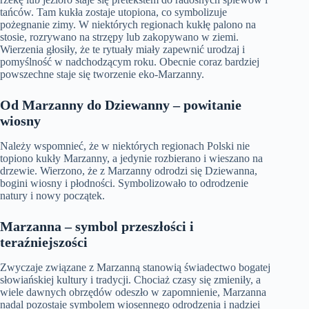
tańców. Tam kukła zostaje utopiona, co symbolizuje
pożegnanie zimy. W niektórych regionach kukłę palono na
stosie, rozrywano na strzępy lub zakopywano w ziemi.
Wierzenia głosiły, że te rytuały miały zapewnić urodzaj i
pomyślność w nadchodzącym roku. Obecnie coraz bardziej
powszechne staje się tworzenie eko-Marzanny.
Od Marzanny do Dziewanny – powitanie
wiosny
Należy wspomnieć, że w niektórych regionach Polski nie
topiono kukły Marzanny, a jedynie rozbierano i wieszano na
drzewie. Wierzono, że z Marzanny odrodzi się Dziewanna,
bogini wiosny i płodności. Symbolizowało to odrodzenie
natury i nowy początek.
Marzanna – symbol przeszłości i
teraźniejszości
Zwyczaje związane z Marzanną stanowią świadectwo bogatej
słowiańskiej kultury i tradycji. Chociaż czasy się zmieniły, a
wiele dawnych obrzędów odeszło w zapomnienie, Marzanna
nadal pozostaje symbolem wiosennego odrodzenia i nadziei