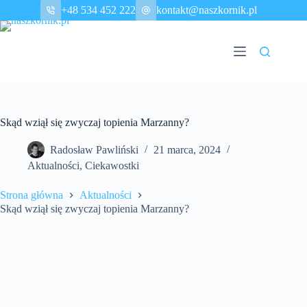
Przejdź
+48 534 452 222
kontakt@naszkornik.pl
do
treści
Skąd wziął się zwyczaj topienia Marzanny?
Radosław Pawliński
21 marca, 2024
Aktualności
,
Ciekawostki
Strona główna
Aktualności
Skąd wziął się zwyczaj topienia Marzanny?