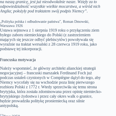
na naszą granicę, jest już nieodwołalnie nasze. Wzięły za to
odpowiedzialność wszystkie wielkie mocarstwa, a wśród nich
Anglia; położyły pod traktatem swój podpis Niemcy”.
„Polityka polska i odbudowanie państwa”, Roman Dmowski,
Warszawa 1926
Ustawa sejmowa z 1 sierpnia 1919 roku o przyłączeniu ziem
byłego zaboru niemieckiego do Polski (z zastrzeżeniem
mających się jeszcze odbyć plebiscytów) powoływała się
wyraźnie na traktat wersalski z 28 czerwca 1919 roku, jako
podstawę tej inkorporacji.
Francuska motywacja
Należy wspomnieć, że główny architekt alianckiej strategii
negocjacyjnej – francuski marszałek Ferdinand Foch już
podczas ustaleń czynionych w Compiègne dążył do tego, aby
Niemcy wycofały się na wschodzie poza linię pierwszego
rozbioru Polski z 1772 r. Wtedy sprzeciwiła się temu strona
brytyjska, która została zdominowana przez opinię niemiecko-
brytyjskiego żydostwa i przez cały okres walk o granice,
będzie prowadziła politykę proniemiecką oraz silnie
antypolską.