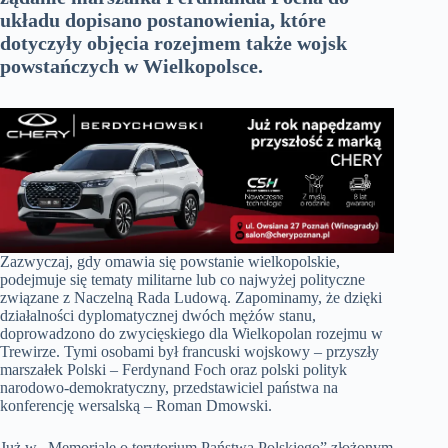
układu dopisano postanowienia, które
dotyczyły objęcia rozejmem także wojsk
powstańczych w Wielkopolsce.
Zazwyczaj, gdy omawia się powstanie wielkopolskie,
podejmuje się tematy militarne lub co najwyżej polityczne
związane z Naczelną Rada Ludową. Zapominamy, że dzięki
działalności dyplomatycznej dwóch mężów stanu,
doprowadzono do zwycięskiego dla Wielkopolan rozejmu w
Trewirze. Tymi osobami był francuski wojskowy – przyszły
marszałek Polski – Ferdynand Foch oraz polski polityk
narodowo-demokratyczny, przedstawiciel państwa na
konferencję wersalską – Roman Dmowski.
Już w „Memoriale o terytorium Państwa Polskiego” złożonym