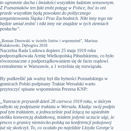
to ogromnie ducha i śmiałości wszystkim ludziom sensownym.
Z Poznaniaków ten fakt zrobi potęgę w Polsce, boć to oni
przede wszystkim będą powołani do politycznego
zorganizowania Śląska i Prus Zachodnich. Nikt inny tego nie
będzie umiał zrobić i nikt inny nie znajdzie w tych ziemiach
posłuchu”.
„Roman Dmowski w świetle listów i wspomnień”, Mariusz
Kułakowski, Dębogóra 2018
Naczelna Rada Ludowa dopiero 25 maja 1919 roku
podporządkowała Armię Wielkopolską Piłsudskiemu, co było
równoznaczne z podporządkowaniem się de facto rządowi
centralnemu w Warszawie, a 1 września się rozwiązała.
By podkreślić jak ważny był dla bytności Poznańskiego w
granicach Polski podpisany Traktat Wersalski warto
przytoczyć spisane wspomnienia Prezesa KNP:
„Nareszcie przyszedł dzień 28 czerwca 1919 roku, w którym
odbyło się podpisanie traktatu w Wersalu. Kładąc swój podpis
pod tym traktatem, a jednocześnie pod leżącą na sąsiednim
stoliku konwencją dodatkową, miałem jedynie uczucie ulgi, że
proces o granicę niemiecko-polską na konferencji pokojowej
już się skończył. To, co ocalało po najeździe Lloyda George’a