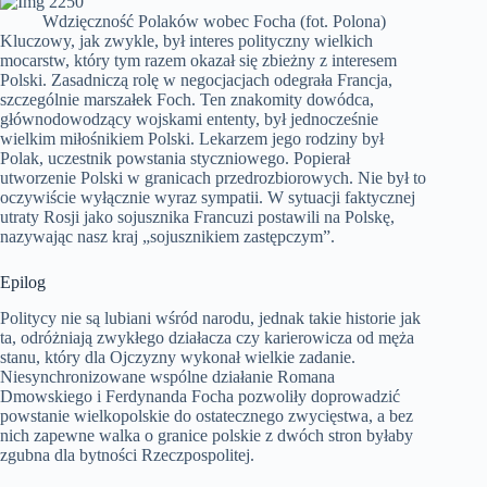
Wdzięczność Polaków wobec Focha (fot. Polona)
Kluczowy, jak zwykle, był interes polityczny wielkich
mocarstw, który tym razem okazał się zbieżny z interesem
Polski. Zasadniczą rolę w negocjacjach odegrała Francja,
szczególnie marszałek Foch. Ten znakomity dowódca,
głównodowodzący wojskami ententy, był jednocześnie
wielkim miłośnikiem Polski. Lekarzem jego rodziny był
Polak, uczestnik powstania styczniowego. Popierał
utworzenie Polski w granicach przedrozbiorowych. Nie był to
oczywiście wyłącznie wyraz sympatii. W sytuacji faktycznej
utraty Rosji jako sojusznika Francuzi postawili na Polskę,
nazywając nasz kraj „sojusznikiem zastępczym”.
Epilog
Politycy nie są lubiani wśród narodu, jednak takie historie jak
ta, odróżniają zwykłego działacza czy karierowicza od męża
stanu, który dla Ojczyzny wykonał wielkie zadanie.
Niesynchronizowane wspólne działanie Romana
Dmowskiego i Ferdynanda Focha pozwoliły doprowadzić
powstanie wielkopolskie do ostatecznego zwycięstwa, a bez
nich zapewne walka o granice polskie z dwóch stron byłaby
zgubna dla bytności Rzeczpospolitej.