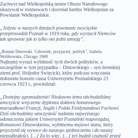
Zachwyt nad Wielkopolską nestor Obozu Narodowego
ukazywał w rozmowach i doceniał bardzo Wielkopolan za
Powstanie Wielkopolskie.
„Jedyne w naszych dziejach powstanie zwycięskie
przeprowadził Poznań w 1919 roku, gdy wyrzucił Niemców
tak sprawnie jak to tylko oni jedni umieją”.
„Roman Dmowski. Człowiek, przyjaciel, polityk”, Izabela
Wolikowska, Chicago 1968
Najlepiej wyrazi wybitność tych dwóch polityków, a
szczególnie w tym przypadku – Dmowskiego – syn śremskiej
ziemi prof. Heljodor Święcicki, który podczas wręczania
doktoratu honoris causa Uniwersytetu Poznańskiego 23
czerwca 1923 r., powiedział:
„Dostojny zgromadzenie! Niedawno temu obchodziliśmy
uroczyście wręczenie dyplomu doktora honorowego
marszałkowi Francji, Anglii i Polski Ferdynandowi Fochowi.
Dziś obchodzimy uroczystość nadania najwyższego
odznaczenia jakiem Uniwersytet Poznański rozporządza,
Romanowi Dmowskiemu, wybitnemu mężowi stanu, który
przyczynił się wysoce do naszego zjednoczenia i do naszej
niepodległości. […] Za to więc, […] żeś budził czujność przed