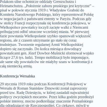
Polakom silne ochotnicze oddziały Grenzschutzu i
Heimatschutzu. „Położenie zaboru pruskiego jest krytyczne” –
pisał w połowie stycznia 1919 r. Władysław Grabski do
Komitetu Narodowego Polskiego, który reprezentował Polskę
w negocjacjach z państwami ententy w Paryżu. Podczas gdy
w stolicy Francji rozpoczynała się konferencja pokojowa, w
Wielkopolsce powstańcy toczyli zacięte walki z Niemcami
próbującymi odbić utracone wcześniej miasta. W pierwszej
fazie powstania Wielkopolanie szybko opanowali większość
regionu, ale z czasem utrzymanie go stało się coraz
trudniejsze. Tworzenie regularnej Armii Wielkopolskiej
dopiero się zaczynało. Do końca miesiąca dowodzący
powstańcami gen. Józef Dowbor-Muśnicki sformował wojsko
liczące 27,6 tys. ludzi. Tempo mobilizacji było imponujące,
ale same siły powstańców nie miałyby szans w konfrontacji z
całą niemiecką armią.
Konferencja Wersalska
29 stycznia 1919 roku podczas Konferencji Pokojowej w
Wersalu dr Roman Stanisław Dmowski został zaproszony
przed tzw. Radę Dziesięciu, w której zasiadali najważniejsi
politycy zwycięskich mocarstw. Przez kilka godzin przedłożył
polskie interesy, mocno podkreślając znaczenie Poznańskiego
dla odradzającej się Rzeczpospolitej. Co ciekawe, mówił w