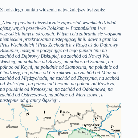
Z polskiego punktu widzenia najważniejszy był zapis:
„
Niemcy powinni niezwłocznie zaprzestać wszelkich działań
ofensywnych przeciwko Polakom w Poznańskiem i we
wszystkich innych okręgach. W tym celu zabrania się wojskom
niemieckim przekraczania następującej linii: dawna granica
Prus Wschodnich i Prus Zachodnich z Rosją aż do Dąbrowy
Biskupiej, następnie poczynając od tego punktu linii na
zachód od Dąbrowy Biskupiej, na zachód od Nowej Wsi
Wielkiej, na południe od Brzozy, na północ od Szubina, na
północ od Kcyni, na południe od Szamocina, na południe od
Chodzieży, na północ od Czarnkowa, na zachód od Miał, na
zachód od Międzychodu, na zachód od Zbąszynia, na zachód
od Wolsztyna, na północ od Leszna, na północ od Rawicza,
na południe od Krotoszyna, na zachód od Odolanowa, na
zachód od Ostrzeszowa, na północ od Wieruszowa, a
następnie od granicy śląskiejˮ.