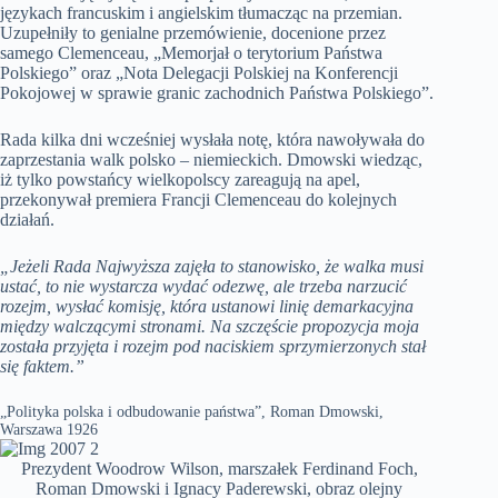
językach francuskim i angielskim tłumacząc na przemian.
Uzupełniły to genialne przemówienie, docenione przez
samego Clemenceau, „Memorjał o terytorium Państwa
Polskiego” oraz „Nota Delegacji Polskiej na Konferencji
Pokojowej w sprawie granic zachodnich Państwa Polskiego”.
Rada kilka dni wcześniej wysłała notę, która nawoływała do
zaprzestania walk polsko – niemieckich. Dmowski wiedząc,
iż tylko powstańcy wielkopolscy zareagują na apel,
przekonywał premiera Francji Clemenceau do kolejnych
działań.
„Jeżeli Rada Najwyższa zajęła to stanowisko, że walka musi
ustać, to nie wystarcza wydać odezwę, ale trzeba narzucić
rozejm, wysłać komisję, która ustanowi linię demarkacyjna
między walczącymi stronami. Na szczęście propozycja moja
została przyjęta i rozejm pod naciskiem sprzymierzonych stał
się faktem.”
„Polityka polska i odbudowanie państwa”, Roman Dmowski,
Warszawa 1926
Prezydent Woodrow Wilson, marszałek Ferdinand Foch,
Roman Dmowski i Ignacy Paderewski, obraz olejny