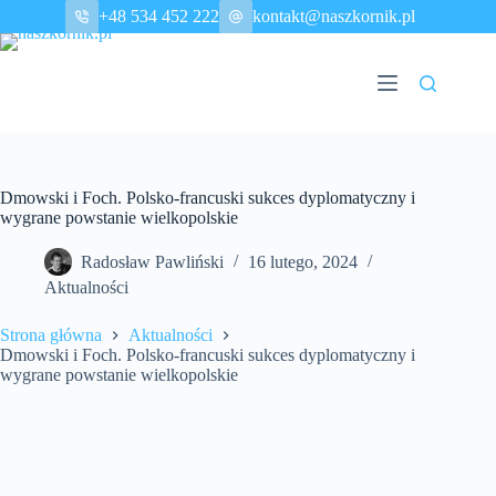
Przejdź
+48 534 452 222
kontakt@naszkornik.pl
do
treści
Dmowski i Foch. Polsko-francuski sukces dyplomatyczny i
wygrane powstanie wielkopolskie
Radosław Pawliński
16 lutego, 2024
Aktualności
Strona główna
Aktualności
Dmowski i Foch. Polsko-francuski sukces dyplomatyczny i
wygrane powstanie wielkopolskie