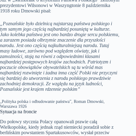
prezydentowi Wilsonowi w Waszyngtonie 8 października
1918 roku Dmowski pisał:
„Poznańskie było dzielnicą najstarszą państwa polskiego i
tym samym jego częścią najbardziej posuniętą w kulturze.
Jako kolebka państwa jest ono bardzo drogie sercu polskiemu,
a zarazem posiada olbrzymie znaczenie dla przyszłości
narodu. Jest ono częścią najkulturalniejszą narodu. Tutaj
masy ludowe, zarówno pod względem oświaty, jak i
zamożności, stoją na równi z odpowiednimi klasami
najbardziej postępowych krajów zachodnich. Patriotyzm i
poczucie obowiązków obywatelskich są tu wśród mas
najbardziej rozwinięte i żadna inna część Polski nie przyczyni
się bardziej do utworzenia z narodu polskiego prawdziwie
zachodniej demokracji. Ze względu na język ludności,
Poznańskie jest krajem rdzennie polskim”
„Polityka polska i odbudowanie państwa”, Roman Dmowski,
Warszawa 1926
Sytuacja na froncie
Do połowy stycznia Polacy opanowali prawie całą
Wielkopolskę, kiedy jednak rząd niemiecki poradził sobie z
berlińskim powstaniem Spartakusowców, wysłał przeciw