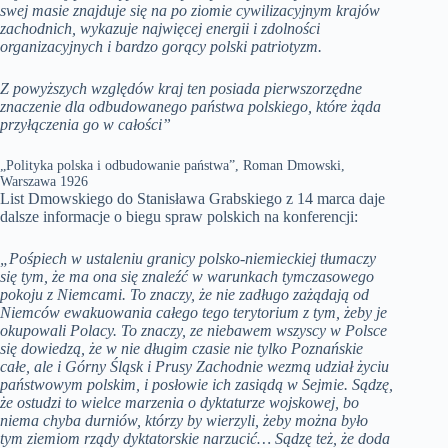
swej masie znajduje się na po ziomie cywilizacyjnym krajów
zachodnich, wykazuje najwięcej energii i zdolności
organizacyjnych i bardzo gorący polski patriotyzm.
Z powyższych względów kraj ten posiada pierwszorzędne
znaczenie dla odbudowanego państwa polskiego, które żąda
przyłączenia go w całości”
„Polityka polska i odbudowanie państwa”, Roman Dmowski,
Warszawa 1926
List Dmowskiego do Stanisława Grabskiego z 14 marca daje
dalsze informacje o biegu spraw polskich na konferencji:
„Pośpiech w ustaleniu granicy polsko-niemieckiej tłumaczy
się tym, że ma ona się znaleźć w warunkach tymczasowego
pokoju z Niemcami. To znaczy, że nie zadługo zażądają od
Niemców ewakuowania całego tego terytorium z tym, żeby je
okupowali Polacy. To znaczy, ze niebawem wszyscy w Polsce
się dowiedzą, że w nie długim czasie nie tylko Poznańskie
całe, ale i Górny Śląsk i Prusy Zachodnie wezmą udział życiu
państwowym polskim, i posłowie ich zasiądą w Sejmie. Sądzę,
że ostudzi to wielce marzenia o dyktaturze wojskowej, bo
niema chyba durniów, którzy by wierzyli, żeby można było
tym ziemiom rządy dyktatorskie narzucić… Sądzę też, że doda