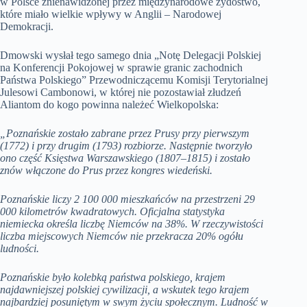
w Polsce znienawidzonej przez międzynarodowe żydostwo,
które miało wielkie wpływy w Anglii – Narodowej
Demokracji.
Dmowski wysłał tego samego dnia „Notę Delegacji Polskiej
na Konferencji Pokojowej w sprawie granic zachodnich
Państwa Polskiego” Przewodniczącemu Komisji Terytorialnej
Julesowi Cambonowi, w której nie pozostawiał złudzeń
Aliantom do kogo powinna należeć Wielkopolska:
„Poznańskie zostało zabrane przez Prusy przy pierwszym
(1772) i przy drugim (1793) rozbiorze. Następnie tworzyło
ono część Księstwa Warszawskiego (1807–1815) i zostało
znów włączone do Prus przez kongres wiedeński.
Poznańskie liczy 2 100 000 mieszkańców na przestrzeni 29
000 kilometrów kwadratowych. Oficjalna statystyka
niemiecka określa liczbę Niemców na 38%. W rzeczywistości
liczba miejscowych Niemców nie przekracza 20% ogółu
ludności.
Poznańskie było kolebką państwa polskiego, krajem
najdawniejszej polskiej cywilizacji, a wskutek tego krajem
najbardziej posuniętym w swym życiu społecznym. Ludność w