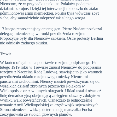
Niemcom, że w przypadku ataku na Polaków podejmie
działania zbrojne. Dzięki tej interwencji nie doszło do ataku
półmilionowej armii niemieckiej. Polska była wówczas zbyt
słaba, aby samodzielnie odeprzeć tak silnego wroga.
13 lutego reprezentujący ententę gen. Pierre Nudant przekazał
delegacji niemieckiej warunki przedłużenia rozejmu.
Propozycje były dla Niemców szokiem. Ostre protesty Berlina
nie odniosły żadnego skutku.
Trewir
W końcu oficjalnie na podstawie rozejmu podpisanego 16
lutego 1919 roku w Trewirze zmusił Niemców do podpisania
rozejmu z Naczelną Radą Ludową, stawiając to jako warunek
przedłużenia układu rozejmowego między Niemcami a
państwami zachodnimi. Niemcy musieli powstrzymać się od
wszelkich działań zbrojnych przeciwko Polakom w
Wielkopolsce oraz w innych okręgach. Układ ustalał również
linię demarkacyjną obejmującą zasięgiem obszary zdobyte w
wyniku walk powstańczych. Oznaczało to jednocześnie
uznanie Armii Wielkopolskiej za część wojsk sojuszniczych.
Strona niemiecka widząc determinację marszałka Focha
zrezygnowała ze swoich głównych planów.