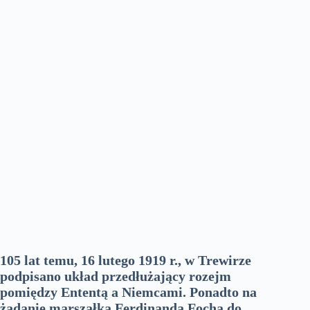
105 lat temu, 16 lutego 1919 r., w Trewirze
podpisano układ przedłużający rozejm
pomiędzy Ententą a Niemcami. Ponadto na
żądanie marszałka Ferdinanda Focha do