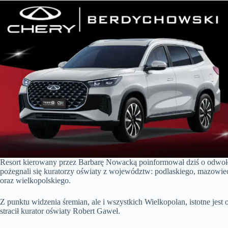
Resort kierowany przez Barbarę Nowacką poinformował dziś o odwoła
pożegnali się kuratorzy oświaty z województw: podlaskiego, mazowie
oraz wielkopolskiego.
Z punktu widzenia śremian, ale i wszystkich Wielkopolan, istotne jest 
stracił kurator oświaty Robert Gaweł.