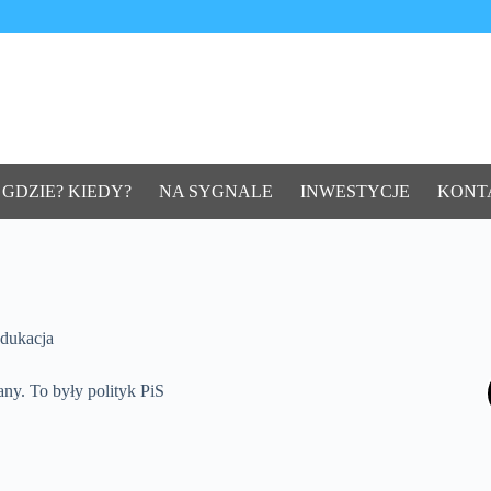
 GDZIE? KIEDY?
NA SYGNALE
INWESTYCJE
KONT
dukacja
ny. To były polityk PiS