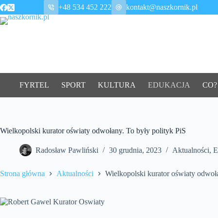
Przejdź
+48 534 452 222
kontakt@naszkornik.pl
do
treści
FYRTEL
SPORT
KULTURA
EDUKACJA
CO?
Wielkopolski kurator oświaty odwołany. To były polityk PiS
Radosław Pawliński
30 grudnia, 2023
Aktualności
,
E
Strona główna
Aktualności
Wielkopolski kurator oświaty odwoła