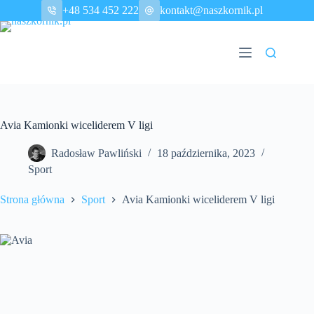
Przejdź
+48 534 452 222
kontakt@naszkornik.pl
do
treści
Avia Kamionki wiceliderem V ligi
Radosław Pawliński
18 października, 2023
Sport
Strona główna
Sport
Avia Kamionki wiceliderem V ligi