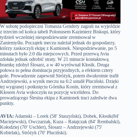
W sobotę podopieczni Tomasza Gendery zagrali na wyjeździe
z trzecim od końca tabeli Polonusem Kazimierz Biskupi, który
tydzień wcześniej niespodziewanie zremisował w
Zaniemyślu. Początek meczu należał jednak do gospodarzy,
którzy zaskoczyli ekipę z Kamionek. Niespodziewanie, po 5
minutach było 2:0 dla miejscowych. Przed przerwą Avia
zdołała jednak odrobić straty. W 21 minucie kontaktową
bramkę zdobył Ślosarz, a w 40 wyrównał Kłosik. Druga
połowa to pełna dominacja przyjezdnych, a efektem cztery
gole. Prowadzenie zapewnił Stróżyk, potem dwukrotnie trafił
Andrzejewski, a wynik meczu na 6:2 ustalił Pluciński. Dzięki
tej wygranej i potknięciu Górnika Konin, który zremisował z
Kłosem Avia wskoczyła na pozycję wicelidera. Do
prowadzącego Ślesina ekipa z Kamionek traci zaledwie dwa
punkty.
AVIA:
Adamski – Lorek (58′ Staszyński), Dobek, Kłosik(84′
Maciejewski), Owczarzak, Kuza – Ratajczak (84′ Rembalski),
Kołodziej (70′ Uschler), Ślosarz – Andrzejewski (75′
Kobielak), Stróżyk (70′ Pluciński).