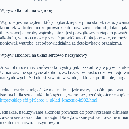
Wpływ alkoholu na wątrobę
Wątroba jest narządem, który najbardziej cierpi na skutek nadużywan
komórek wątroby i może prowadzić do poważnych chorób, takich jak
tłuszczowej choroby wątroby, która jest początkowym etapem poważ
alkoholu, wątroba może przestać prawidłowo funkcjonować, co może pr
ponieważ wątroba jest odpowiedzialna za detoksykację organizmu.
Wpływ alkoholu na układ sercowo-naczyniowy
Alkohol może mieć zarówno korzystny, jak i szkodliwy wpływ na ukła
Umiarkowane spożycie alkoholu, zwłaszcza w postaci czerwonego wi
naczyniowych. Składniki zawarte w winie, takie jak polifenole, mogą 
Jednak warto pamiętać, że nie jest to najzdrowszy sposób i podawan
istotnych dla serca i układu krążenia, warto przyjrzeć się ofercie sup
https://sklep.sfd.pl/Serce_i_uklad_krazenia-k932.html
Jednakże, nadużywanie alkoholu prowadzi do podwyższenia ciśnienia k
zawału serca oraz udaru mózgu. Dlatego ważne jest zachowanie umiar
układem sercowo-naczyniowym.