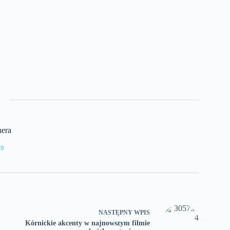
nera
28
NASTĘPNY
WPIS
Kórnickie akcenty w najnowszym filmie