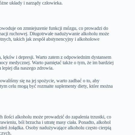
żne układy i narządy człowieka.
woduje on zmniejszenie funkcji mózgu, co prowadzi do
dynacji ruchowej. Długotrwałe nadużywanie alkoholu może
ch, takich jak zespół abstynencyjny i alkoholowe
lęków i depresji. Warto zatem z odpowiednim dystansem
ocy medycznej. Warto pamiętać także o tym, że im bardziej
 lepiej dla naszego zdrowia.
waliśmy się na jej spożycie, warto zadbać o to, aby
ym celu mogą być rozmaite suplementy diety, które można
lości alkoholu może prowadzić do zapalenia trzustki, co
eniu, ból brzucha i utratę masy ciała. Ponadto, alkohol
leń żołądka. Osoby nadużywające alkoholu często cierpią
czych.