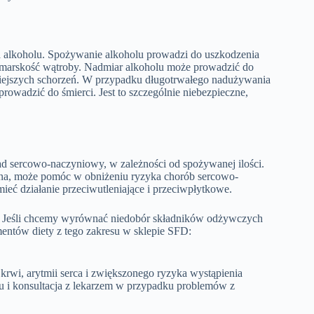
ia alkoholu. Spożywanie alkoholu prowadzi do uszkodzenia
 marskość wątroby. Nadmiar alkoholu może prowadzić do
niejszych schorzeń. W przypadku długotrwałego nadużywania
owadzić do śmierci. Jest to szczególnie niebezpieczne,
d sercowo-naczyniowy, w zależności od spożywanej ilości.
na, może pomóc w obniżeniu ryzyka chorób sercowo-
mieć działanie przeciwutleniające i przeciwpłytkowe.
ia. Jeśli chcemy wyrównać niedobór składników odżywczych
lementów diety z tego zakresu w sklepie SFD:
rwi, arytmii serca i zwiększonego ryzyka wystąpienia
u i konsultacja z lekarzem w przypadku problemów z