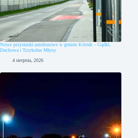
Nowe przystanki autobusowe w gminie Kórnik – Gądki,
Dachowa i Trzykolne Młyny
4 sierpnia, 2026