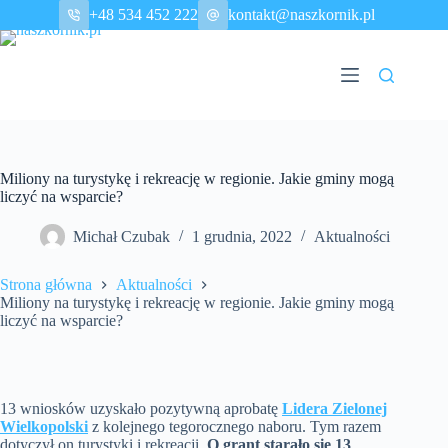
Przejdź
+48 534 452 222
kontakt@naszkornik.pl
do
treści
Miliony na turystykę i rekreację w regionie. Jakie gminy mogą
liczyć na wsparcie?
Michał Czubak
1 grudnia, 2022
Aktualności
Strona główna
Aktualności
Miliony na turystykę i rekreację w regionie. Jakie gminy mogą
liczyć na wsparcie?
13 wniosków uzyskało pozytywną aprobatę
Lidera Zielonej
Wielkopolski
z kolejnego tegorocznego naboru. Tym razem
dotyczył on turystyki i rekreacji.
O grant starało się 13