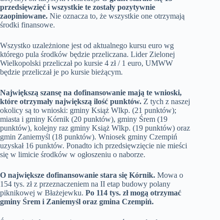
przedsięwzięć i wszystkie te zostały pozytywnie
zaopiniowane.
Nie oznacza to, że wszystkie one otrzymają
środki finansowe.
Wszystko uzależnione jest od aktualnego kursu euro wg
którego pula środków będzie przeliczana. Lider Zielonej
Wielkopolski przeliczał po kursie 4 zł / 1 euro, UMWW
będzie przeliczał je po kursie bieżącym.
Największą szansę na dofinansowanie mają te wnioski,
które otrzymały największą ilość punktów.
Z tych z naszej
okolicy są to wnioski: gminy Książ Wlkp. (21 punktów);
miasta i gminy Kórnik (20 punktów), gminy Śrem (19
punktów), kolejny raz gminy Książ Wlkp. (19 punktów) oraz
gmin Zaniemyśl (18 punktów). Wniosek gminy Czempiń
uzyskał 16 punktów. Ponadto ich przedsięwzięcie nie mieści
się w limicie środków w ogłoszeniu o naborze.
O największe dofinansowanie stara się Kórnik.
Mowa o
154 tys. zł z przeznaczeniem na II etap budowy polany
piknikowej w Błażejewku.
Po 114 tys. zł mogą otrzymać
gminy Śrem i Zaniemyśl oraz gmina Czempiń.