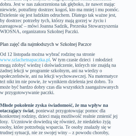
dobra. Jest w nas zakorzeniona tak głęboko, że nawet mając
niewiele, potrafimy dostrzec kogoś, kto ma mniej i mu pomóc.
Dzielenie się jest ludzkim odruchem. Dlatego tak ważne jest,
by dostrzec potrzeby tych, którzy mają gorzej w życiu i
zareagować – mówi Joanna Sadzik, Prezeska Stowarzyszenia
WIOSNA, organizatora Szkolnej Paczki.
Plan zajęć dla najmłodszych w Szkolnej Paczce
Od 12 listopada można wybrać rodzinę na stronie
www.szlachetnapaczka.pl
. W tym czasie dzieci i młodzież
mogą zdobyć wiedzę i doświadczenie, których nie znajdą na
żadnej lekcji w programie szkolnym, ani na wiedzy o
społeczeństwie, ani na lekcji wychowawczej. Na matematyce
też nikt im nie powie, że wynikiem dzielenia jest dobro. To
może być bardzo dobry czas dla wszystkich zaangażowanych
w przygotowywanie paczki.
Młode pokolenie zyska świadomość, że ma wpływ na
otacząjący świat
, ponieważ przygotowując pomoc dla
konkretnej rodziny, dzieci mają możliwość realnie zmienić jej
losy. Uczniowie dowiedzą się również, że niedaleko żyją
osoby, które potrzebują wsparcia. Te osoby znalazły się w
trudnej sytuacji, nie ze swojej winy – z powodu choroby,