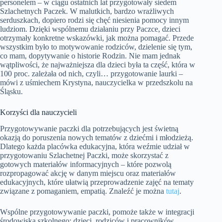
personelem – w ciągu ostatnich lat przygotowały siedem
Szlachetnych Paczek. W malutkich, bardzo wrażliwych
serduszkach, dopiero rodzi się chęć niesienia pomocy innym
ludziom. Dzięki wspólnemu działaniu przy Paczce, dzieci
otrzymały konkretne wskazówki, jak można pomagać. Przede
wszystkim było to motywowanie rodziców, dzielenie się tym,
co mam, dopytywanie o historie Rodzin. Nie mam jednak
wątpliwości, że najważniejsza dla dzieci była ta część, która w
100 proc. zależała od nich, czyli… przygotowanie laurki –
mówi z uśmiechem Krystyna, nauczycielka w przedszkolu na
Śląsku.
Korzyści dla nauczycieli
Przygotowywanie paczki dla potrzebujących jest świetną
okazją do poruszenia nowych tematów z dziećmi i młodzieżą.
Dlatego każda placówka edukacyjna, która weźmie udział w
przygotowaniu Szlachetnej Paczki, może skorzystać z
gotowych materiałów informacyjnych – które pozwolą
rozpropagować akcję w danym miejscu oraz materiałów
edukacyjnych, które ułatwią przeprowadzenie zajęć na tematy
związane z pomaganiem, empatią. Znaleźć je można
tutaj
.
Wspólne przygotowywanie paczki, pomoże także w integracji
środowiska szkolnego: dzieci, rodziców i pracowników