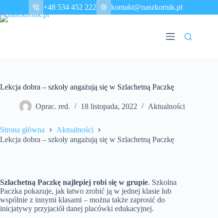
Przejdź
+48 534 452 222
kontakt@naszkornik.pl
do
treści
Lekcja dobra – szkoły angażują się w Szlachetną Paczkę
Oprac. red.
18 listopada, 2022
Aktualności
Strona główna
Aktualności
Lekcja dobra – szkoły angażują się w Szlachetną Paczkę
Szlachetną Paczkę najlepiej robi się w grupie
. Szkolna
Paczka pokazuje, jak łatwo zrobić ją w jednej klasie lub
wspólnie z innymi klasami – można także zaprosić do
inicjatywy przyjaciół danej placówki edukacyjnej.