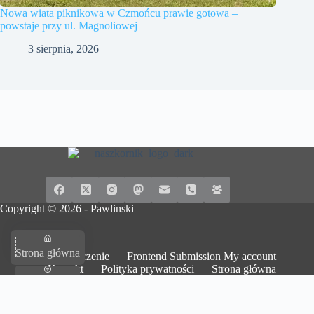
Nowa wiata piknikowa w Czmońcu prawie gotowa –
powstaje przy ul. Magnoliowej
3 sierpnia, 2026
Copyright © 2026 -
Pawlinski
Strona główna
Dodaj wydarzenie
Frontend Submission My account
Kontakt
Polityka prywatności
Strona główna
Na górę