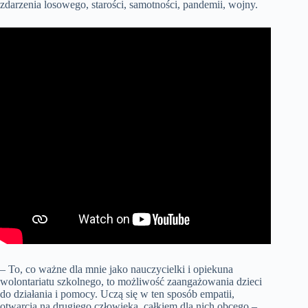
zdarzenia losowego, starości, samotności, pandemii, wojny.
– To, co ważne dla mnie jako nauczycielki i opiekuna
wolontariatu szkolnego, to możliwość zaangażowania dzieci
do działania i pomocy. Uczą się w ten sposób empatii,
otwarcia na drugiego człowieka, całkiem dla nich obcego –