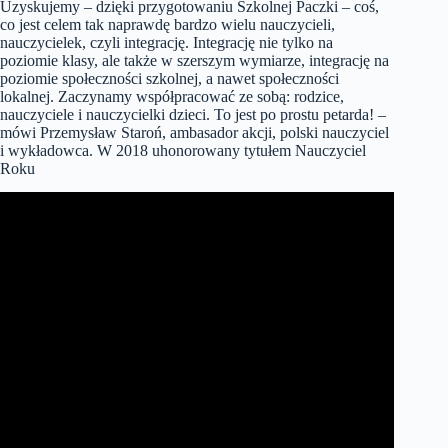
Uzyskujemy – dzięki przygotowaniu Szkolnej Paczki – coś,
co jest celem tak naprawdę bardzo wielu nauczycieli,
nauczycielek, czyli integrację. Integrację nie tylko na
poziomie klasy, ale także w szerszym wymiarze, integrację na
poziomie społeczności szkolnej, a nawet społeczności
lokalnej. Zaczynamy współpracować ze sobą: rodzice,
nauczyciele i nauczycielki dzieci. To jest po prostu petarda! –
mówi Przemysław Staroń, ambasador akcji, polski nauczyciel
i wykładowca. W 2018 uhonorowany tytułem Nauczyciel
Roku