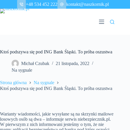
Przejdź
+48 534 452 222
kontakt@naszkornik.pl
do
treści
Ktoś podszywa się pod ING Bank Śląski. To próba oszustwa
Michał Czubak
21 listopada, 2022
Na sygnale
Strona główna
Na sygnale
Ktoś podszywa się pod ING Bank Śląski. To próba oszustwa
Warianty wiadomości, jakie wysyłane są na skrzynki mailowe
losowych osób są dwa – informuje serwis niebezpiecznik.pl.
W pierwszym z nich informowani jesteśmy o tym, że nie
mamy aplikacji bezpieczeństwa od banku pod który oszuści