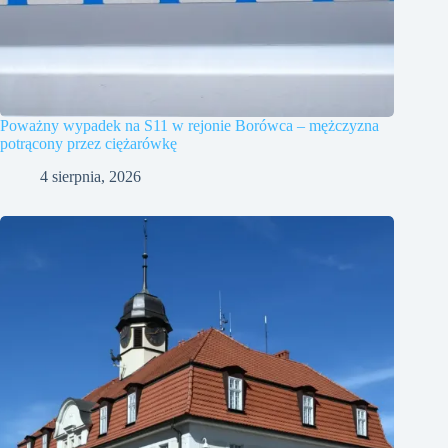
Poważny wypadek na S11 w rejonie Borówca – mężczyzna
potrącony przez ciężarówkę
4 sierpnia, 2026