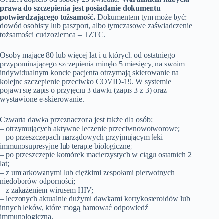
prawa do szczepienia jest posiadanie dokumentu
potwierdzającego tożsamość.
Dokumentem tym może być:
dowód osobisty lub paszport, albo tymczasowe zaświadczenie
tożsamości cudzoziemca – TZTC.
Osoby mające 80 lub więcej lat i u których od ostatniego
przypominającego szczepienia minęło 5 miesięcy, na swoim
indywidualnym koncie pacjenta otrzymają skierowanie na
kolejne szczepienie przeciwko COVID-19. W systemie
pojawi się zapis o przyjęciu 3 dawki (zapis 3 z 3) oraz
wystawione e-skierowanie.
Czwarta dawka przeznaczona jest także dla osób:
– otrzymujących aktywne leczenie przeciwnowotworowe;
– po przeszczepach narządowych przyjmującym leki
immunosupresyjne lub terapie biologiczne;
– po przeszczepie komórek macierzystych w ciągu ostatnich 2
lat;
– z umiarkowanymi lub ciężkimi zespołami pierwotnych
niedoborów odporności;
– z zakażeniem wirusem HIV;
– leczonych aktualnie dużymi dawkami kortykosteroidów lub
innych leków, które mogą hamować odpowiedź
immunologiczną.