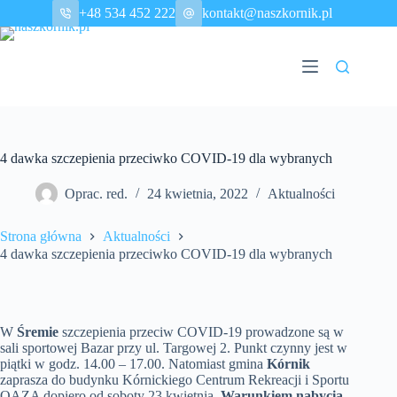
Przejdź
+48 534 452 222
kontakt@naszkornik.pl
do
treści
4 dawka szczepienia przeciwko COVID-19 dla wybranych
Oprac. red.
24 kwietnia, 2022
Aktualności
Strona główna
Aktualności
4 dawka szczepienia przeciwko COVID-19 dla wybranych
W
Śremie
szczepienia przeciw COVID-19 prowadzone są w
sali sportowej Bazar przy ul. Targowej 2. Punkt czynny jest w
piątki w godz. 14.00 – 17.00. Natomiast gmina
Kórnik
zaprasza do budynku Kórnickiego Centrum Rekreacji i Sportu
OAZA dopiero od soboty 23 kwietnia.
Warunkiem nabycia