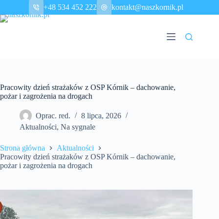
Przejdź
+48 534 452 222
kontakt@naszkornik.pl
do
treści
Pracowity dzień strażaków z OSP Kórnik – dachowanie,
pożar i zagrożenia na drogach
Oprac. red.
8 lipca, 2026
Aktualności
,
Na sygnale
Strona główna
Aktualności
Pracowity dzień strażaków z OSP Kórnik – dachowanie,
pożar i zagrożenia na drogach