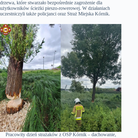
drzewa, które stwarzało bezpośrednie zagrożenie dla
użytkowników ścieżki pieszo-rowerowej. W działaniach
uczestniczyli także policjanci oraz Straż Miejska Kórnik.
Pracowity dzień strażaków z OSP Kórnik – dachowanie,