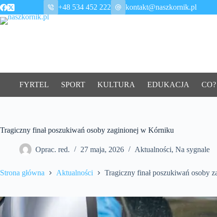
Przejdź
+48 534 452 222
kontakt@naszkornik.pl
do
treści
FYRTEL
SPORT
KULTURA
EDUKACJA
CO?
Tragiczny finał poszukiwań osoby zaginionej w Kórniku
Oprac. red.
27 maja, 2026
Aktualności
,
Na sygnale
Strona główna
Aktualności
Tragiczny finał poszukiwań osoby z