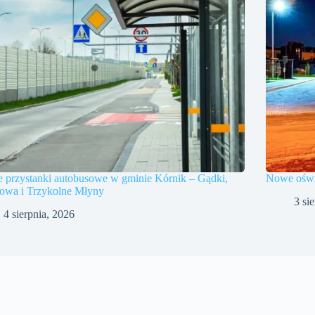
 przystanki autobusowe w gminie Kórnik – Gądki,
Nowe oświe
owa i Trzykolne Młyny
3 si
4 sierpnia, 2026