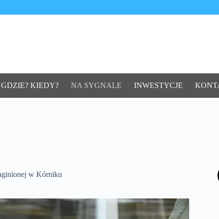
 GDZIE? KIEDY?
NA SYGNALE
INWESTYCJE
KONT
aginionej w Kórniku