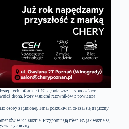
dostępnych informacji. Następnie wyznaczono sektor
wnież drona, który wspierał ratowników z powietrza.
ało osoby zaginionej. Finał poszukiwań okazał się tragiczny.
momentów w ich służbie. Przypominają również, jak ważne są
ryzys psychiczny.