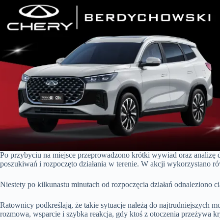
Po przybyciu na miejsce przeprowadzono krótki wywiad oraz analizę 
poszukiwań i rozpoczęto działania w terenie. W akcji wykorzystano ró
Niestety po kilkunastu minutach od rozpoczęcia działań odnaleziono ci
Ratownicy podkreślają, że takie sytuacje należą do najtrudniejszych 
rozmowa, wsparcie i szybka reakcja, gdy ktoś z otoczenia przeżywa k