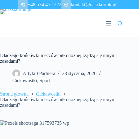
Przejdź
+48 534 452 222
kontakt@naszkornik.pl
do
treści
Dlaczego końcówki meczów piłki nożnej rządzą się innymi
zasadami?
Artykuł Partnera
23 stycznia, 2026
Ciekawostki
,
Sport
Strona główna
Ciekawostki
Dlaczego końcówki meczów piłki nożnej rządzą się innymi
zasadami?