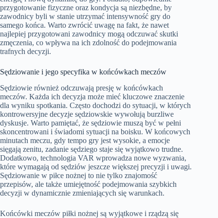
przygotowanie fizyczne oraz kondycja są niezbędne, by
zawodnicy byli w stanie utrzymać intensywność gry do
samego końca. Warto zwrócić uwagę na fakt, że nawet
najlepiej przygotowani zawodnicy mogą odczuwać skutki
zmęczenia, co wpływa na ich zdolność do podejmowania
trafnych decyzji.
Sędziowanie i jego specyfika w końcówkach meczów
Sędziowie również odczuwają presję w końcówkach
meczów. Każda ich decyzja może mieć kluczowe znaczenie
dla wyniku spotkania. Często dochodzi do sytuacji, w których
kontrowersyjne decyzje sędziowskie wywołują burzliwe
dyskusje. Warto pamiętać, że sędziowie muszą być w pełni
skoncentrowani i świadomi sytuacji na boisku. W końcowych
minutach meczu, gdy tempo gry jest wysokie, a emocje
sięgają zenitu, zadanie sędziego staje się wyjątkowo trudne.
Dodatkowo, technologia VAR wprowadza nowe wyzwania,
które wymagają od sędziów jeszcze większej precyzji i uwagi.
Sędziowanie w piłce nożnej to nie tylko znajomość
przepisów, ale także umiejętność podejmowania szybkich
decyzji w dynamicznie zmieniających się warunkach.
Końcówki meczów piłki nożnej są wyjątkowe i rządzą się