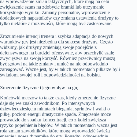
na wprowadzenie zmian taktycznych, które mają na celu
zwiększenie szans na zdobycie bramki lub utrzymanie
korzystnego wyniku. Zmiany personalne, wprowadzenie
dodatkowych napastników czy zmiana ustawienia drużyny to
tylko niektóre z możliwości, które mogą być zastosowane.
Zrozumienie intencji trenera i szybka adaptacja do nowych
warunków gry jest niezbędna dla sukcesu drużyny. Często
widzimy, jak drużyny zmieniają swoje podejście z
defensywnego na bardziej ofensywne, aby przechylić szalę
zwycięstwa na swoją korzyść. Również przeciwnicy muszą
być gotowi na takie zmiany i umieć na nie odpowiednio
zareagować. Ważne jest, by w takich momentach piłkarze byli
świadomi swojej roli i odpowiedzialności na boisku.
Zmęczenie fizyczne i jego wpływ na grę
Końcówki meczów to także czas, kiedy zmęczenie fizyczne
daje się we znaki zawodnikom. Po intensywnych
dziewięćdziesięciu minutach biegania, sprintów i walki o
piłkę, poziom energii drastycznie spada. Zmęczenie może
prowadzić do spadku koncentracji, co z kolei zwiększa
ryzyko popełnienia błędów. W takich momentach ważna jest
rola zmian zawodników, które mogą wprowadzić świeżą
energię i nową dynamikę do gry. Ponadto, odpowiednie