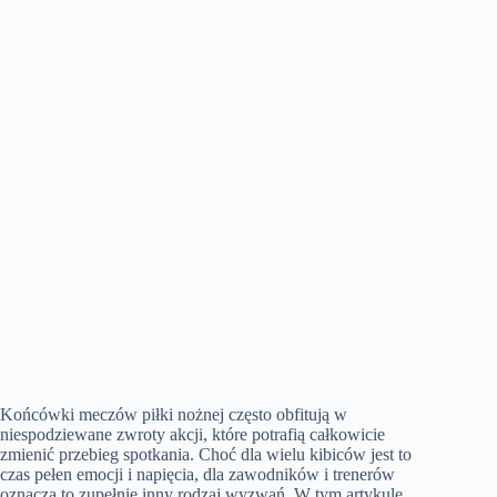
Końcówki meczów piłki nożnej często obfitują w
niespodziewane zwroty akcji, które potrafią całkowicie
zmienić przebieg spotkania. Choć dla wielu kibiców jest to
czas pełen emocji i napięcia, dla zawodników i trenerów
oznacza to zupełnie inny rodzaj wyzwań. W tym artykule