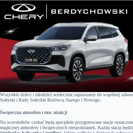
Wszystkie dzieci i młodzież serdecznie zapraszamy do wspólnej zab
Sołtyski i Rady Sołeckie Borówca Starego i Nowego.
Świąteczna atmosfera i moc atrakcji
Na uczestników czekać będą specjalnie przygotowane stacje oznaczone
magicznej atmosfery i świątecznych niespodzianek. Każda stacja bę
śnieżynkę, bałwanka i renifera
, którzy zadbają o doskonałą zabawę 