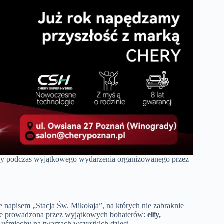
awy podczas wyjątkowego wydarzenia organizowanego przez
 napisem „Stacja Św. Mikołaja”, na których nie zabraknie
dzie prowadzona przez wyjątkowych bohaterów:
elfy,
i uśmiechy na twarzach wszystkich dzieci.