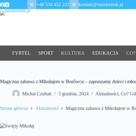
Przejdź
+48 534 452 222
kontakt@naszkornik.pl
do
treści
FYRTEL
SPORT
KULTURA
EDUKACJA
CO?
Magiczna zabawa z Mikołajem w Borówcu – zapraszamy dzieci i młod
Michał Czubak
3 grudnia, 2024
Aktualności
,
Co? Gd
Strona główna
Aktualności
Magiczna zabawa z Mikołajem w Bor