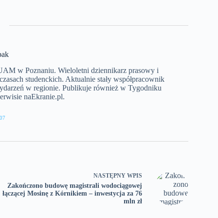
bak
a UAM w Poznaniu. Wieloletni dziennikarz prasowy i
 czasach studenckich. Aktualnie stały współpracownik
wydarzeń w regionie. Publikuje również w Tygodniku
rwisie naEkranie.pl.
07
NASTĘPNY
WPIS
Zakończono budowę magistrali wodociągowej
łączącej Mosinę z Kórnikiem – inwestycja za 76
mln zł