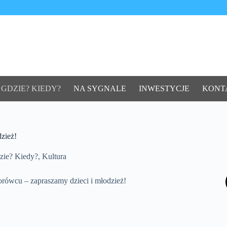
 GDZIE? KIEDY?
NA SYGNALE
INWESTYCJE
KONT
zież!
zie? Kiedy?
,
Kultura
ówcu – zapraszamy dzieci i młodzież!