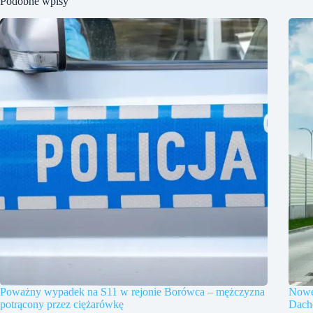
Podobne wpisy
Poważny wypadek na S11 w rejonie Borówca – mężczyzna
Nowe
potrącony przez ciężarówkę
Dach