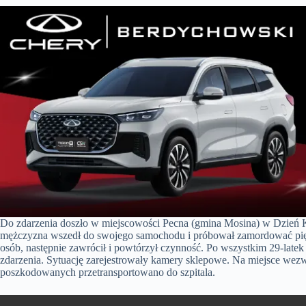
Do zdarzenia doszło w miejscowości Pecna (gmina Mosina) w Dzień K
mężczyzna wszedł do swojego samochodu i próbował zamordować pię
osób, następnie zawrócił i powtórzył czynność. Po wszystkim 29-latek
zdarzenia. Sytuację zarejestrowały kamery sklepowe. Na miejsce we
poszkodowanych przetransportowano do szpitala.