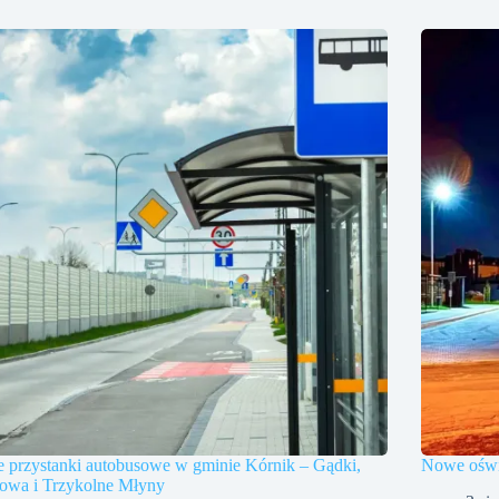
 przystanki autobusowe w gminie Kórnik – Gądki,
Nowe oświe
owa i Trzykolne Młyny