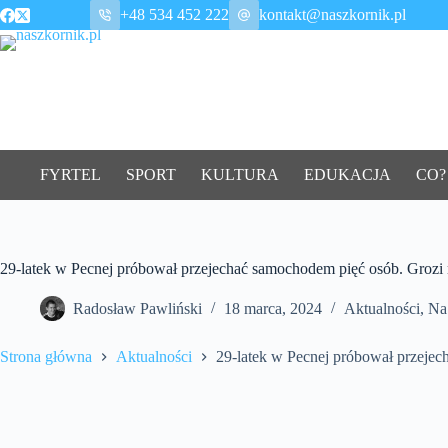
Przejdź
+48 534 452 222
kontakt@naszkornik.pl
do
treści
FYRTEL
SPORT
KULTURA
EDUKACJA
CO?
29-latek w Pecnej próbował przejechać samochodem pięć osób. Groz
Radosław Pawliński
18 marca, 2024
Aktualności
,
Na
Strona główna
Aktualności
29-latek w Pecnej próbował przeje