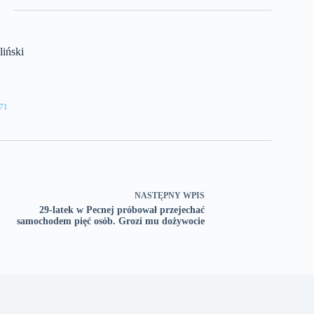
iński
71
NASTĘPNY
WPIS
29-latek w Pecnej próbował przejechać
samochodem pięć osób. Grozi mu dożywocie