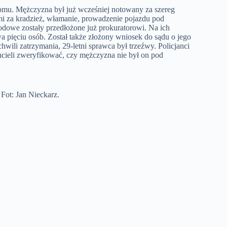
 domu. Mężczyzna był już wcześniej notowany za szereg
i za kradzież, włamanie, prowadzenie pojazdu pod
owe zostały przedłożone już prokuratorowi. Na ich
a pięciu osób. Został także złożony wniosek do sądu o jego
 chwili zatrzymania, 29-letni sprawca był trzeźwy. Policjanci
hcieli zweryfikować, czy mężczyzna nie był on pod
 Fot: Jan Nieckarz.