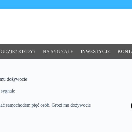
 GDZIE? KIEDY?
NA SYGNALE
INWESTYCJE
KONT
i mu dożywocie
 sygnale
chać samochodem pięć osób. Grozi mu dożywocie