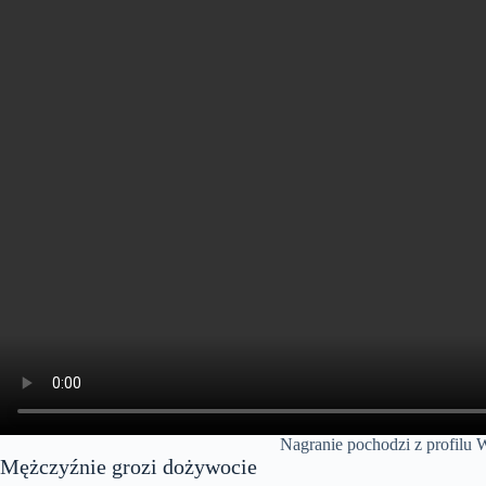
Nagranie pochodzi z profilu W
Mężczyźnie grozi dożywocie