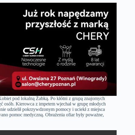
obiet pod lokalną Żabką. Po kłótni z grupą znajomych
ć osób. Kierowca z impetem wjechał w grupę młodych
 nie udzielił pokrzywdzonym pomocy i uciekł z miejsca
zwano pomoc medyczną. Obrażenia ofiar były poważne,