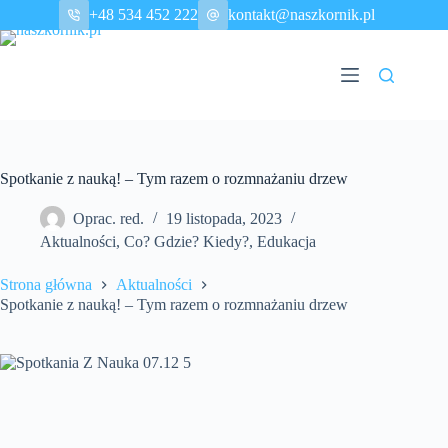
Przejdź
+48 534 452 222
kontakt@naszkornik.pl
do
treści
Spotkanie z nauką! – Tym razem o rozmnażaniu drzew
Oprac. red.
19 listopada, 2023
Aktualności
,
Co? Gdzie? Kiedy?
,
Edukacja
Strona główna
Aktualności
Spotkanie z nauką! – Tym razem o rozmnażaniu drzew