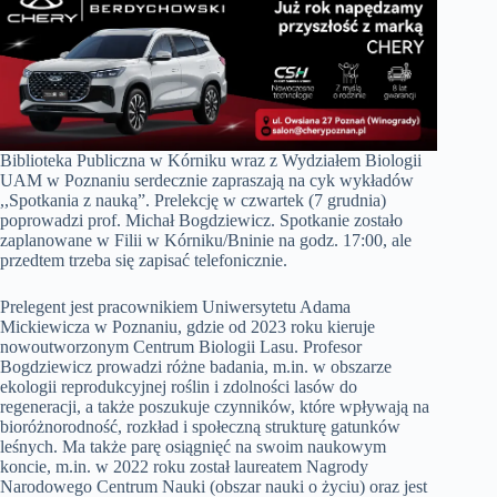
Biblioteka Publiczna w Kórniku wraz z Wydziałem Biologii
UAM w Poznaniu serdecznie zapraszają na cyk wykładów
,,Spotkania z nauką”. Prelekcję w czwartek (7 grudnia)
poprowadzi prof. Michał Bogdziewicz. Spotkanie zostało
zaplanowane w Filii w Kórniku/Bninie na godz. 17:00, ale
przedtem trzeba się zapisać telefonicznie.
Prelegent jest pracownikiem Uniwersytetu Adama
Mickiewicza w Poznaniu, gdzie od 2023 roku kieruje
nowoutworzonym Centrum Biologii Lasu. Profesor
Bogdziewicz prowadzi różne badania, m.in. w obszarze
ekologii reprodukcyjnej roślin i zdolności lasów do
regeneracji, a także poszukuje czynników, które wpływają na
bioróżnorodność, rozkład i społeczną strukturę gatunków
leśnych. Ma także parę osiągnięć na swoim naukowym
koncie, m.in. w 2022 roku został laureatem Nagrody
Narodowego Centrum Nauki (obszar nauki o życiu) oraz jest