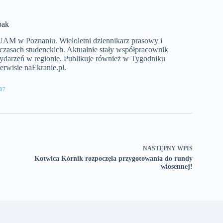
bak
a UAM w Poznaniu. Wieloletni dziennikarz prasowy i
 czasach studenckich. Aktualnie stały współpracownik
wydarzeń w regionie. Publikuje również w Tygodniku
rwisie naEkranie.pl.
07
NASTĘPNY
WPIS
Kotwica Kórnik rozpoczęła przygotowania do rundy
wiosennej!