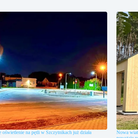
oświetlenie na pętli w Szczytnikach już działa
Nowa wiat
powstaje p