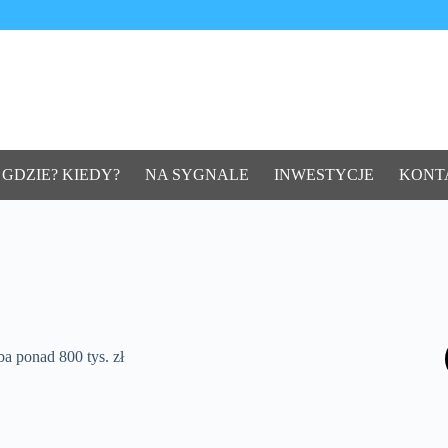
 GDZIE? KIEDY?
NA SYGNALE
INWESTYCJE
KONT
a ponad 800 tys. zł