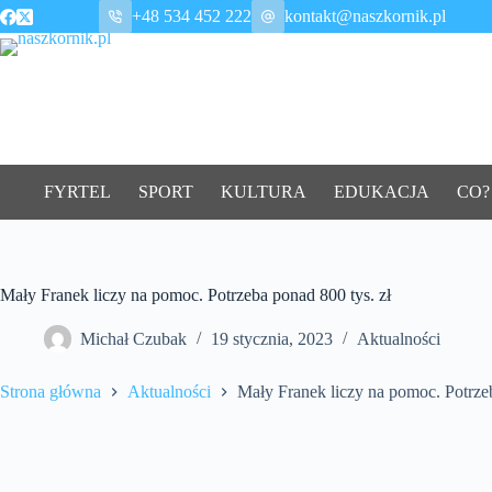
Przejdź
+48 534 452 222
kontakt@naszkornik.pl
do
treści
FYRTEL
SPORT
KULTURA
EDUKACJA
CO?
Mały Franek liczy na pomoc. Potrzeba ponad 800 tys. zł
Michał Czubak
19 stycznia, 2023
Aktualności
Strona główna
Aktualności
Mały Franek liczy na pomoc. Potrzeb