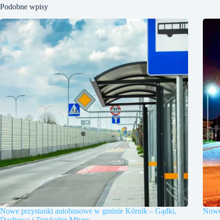
Podobne wpisy
Nowe przystanki autobusowe w gminie Kórnik – Gądki,
Nowe 
Dachowa i Trzykolne Młyny