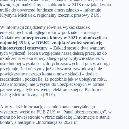
kwotę zgromadziliśmy na subkoncie w ZUS oraz jaka kwota
trafiła do otwartego funduszu emerytalnego – informuje
Krystyna Michałek, regionalny rzecznik prasowy ZUS.
W informacji znajdziemy również wykaz składek
emerytalnych z ubiegłego roku w podziale na miesiące.
Dodatkowo
ubezpieczeni, którzy w 2021 r. ukończyli co
najmniej 35 lat, w IOSKU znajdą również symulację
hipotetycznej emerytury
. – Zakład stosuje dwa warianty
tych wyliczeń. Jeden uwzględnia naszą dalszą pracę, aż do
ukończenia wieku emerytalnego przy wpływie składek w
uśrednionej wysokości z dotychczasowych lat pracy, a drugi
przyjmuje, że kończymy już aktywność zawodową i nie
powiększamy naszego konta o nowe składki – dodaje
rzeczniczka i podkreśla, że podobnie jak w ubiegłym roku,
ZUS informacji nie wysyłał do ubezpieczonych w formie
papierowej, a tylko w wersji elektronicznej na Platformie
Usług Elektronicznych (PUE).
Aby znaleźć informację o stanie konta emerytalnego
wystarczy wejść na PUE ZUS w „Panel ubezpieczonego”, w
menu po lewej stronie wybrać zakładkę „Informacje o stanie
konta”, a następnie „Informacja za 2021 r.”