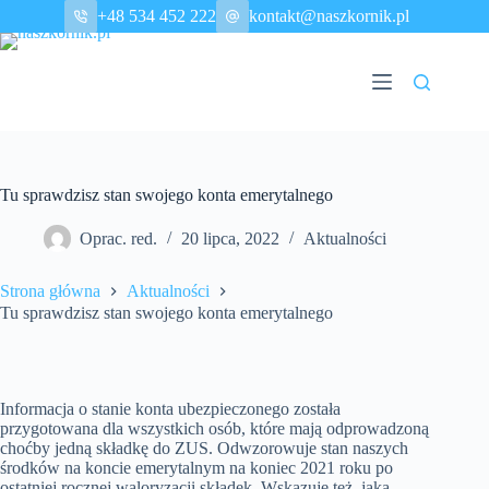
Przejdź
+48 534 452 222
kontakt@naszkornik.pl
do
treści
Tu sprawdzisz stan swojego konta emerytalnego
Oprac. red.
20 lipca, 2022
Aktualności
Strona główna
Aktualności
Tu sprawdzisz stan swojego konta emerytalnego
Informacja o stanie konta ubezpieczonego została
przygotowana dla wszystkich osób, które mają odprowadzoną
choćby jedną składkę do ZUS. Odwzorowuje stan naszych
środków na koncie emerytalnym na koniec 2021 roku po
ostatniej rocznej waloryzacji składek. Wskazuje też, jaką