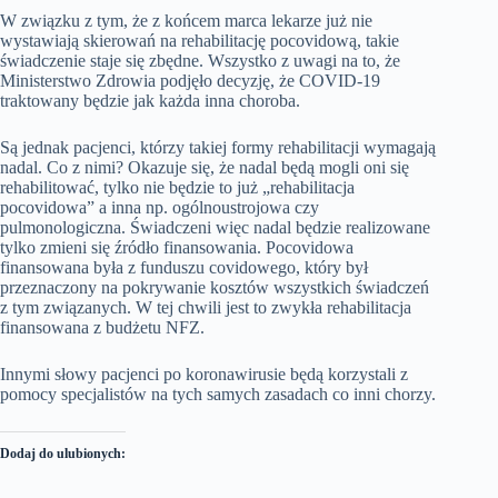
W związku z tym, że z końcem marca lekarze już nie
wystawiają skierowań na rehabilitację pocovidową, takie
świadczenie staje się zbędne. Wszystko z uwagi na to, że
Ministerstwo Zdrowia podjęło decyzję, że COVID-19
traktowany będzie jak każda inna choroba.
Są jednak pacjenci, którzy takiej formy rehabilitacji wymagają
nadal. Co z nimi? Okazuje się, że nadal będą mogli oni się
rehabilitować, tylko nie będzie to już „rehabilitacja
pocovidowa” a inna np. ogólnoustrojowa czy
pulmonologiczna. Świadczeni więc nadal będzie realizowane
tylko zmieni się źródło finansowania. Pocovidowa
finansowana była z funduszu covidowego, który był
przeznaczony na pokrywanie kosztów wszystkich świadczeń
z tym związanych. W tej chwili jest to zwykła rehabilitacja
finansowana z budżetu NFZ.
Innymi słowy pacjenci po koronawirusie będą korzystali z
pomocy specjalistów na tych samych zasadach co inni chorzy.
Dodaj do ulubionych: