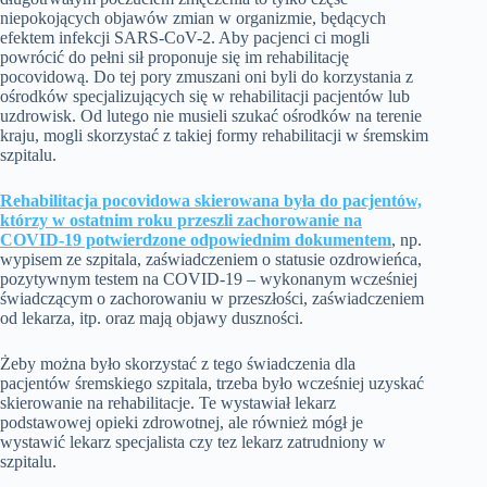
niepokojących objawów zmian w organizmie, będących
efektem infekcji SARS-CoV-2. Aby pacjenci ci mogli
powrócić do pełni sił proponuje się im rehabilitację
pocovidową. Do tej pory zmuszani oni byli do korzystania z
ośrodków specjalizujących się w rehabilitacji pacjentów lub
uzdrowisk. Od lutego nie musieli szukać ośrodków na terenie
kraju, mogli skorzystać z takiej formy rehabilitacji w śremskim
szpitalu.
Rehabilitacja pocovidowa skierowana była do pacjentów,
którzy w ostatnim roku przeszli zachorowanie na
COVID-19 potwierdzone odpowiednim dokumentem
, np.
wypisem ze szpitala, zaświadczeniem o statusie ozdrowieńca,
pozytywnym testem na COVID-19 – wykonanym wcześniej
świadczącym o zachorowaniu w przeszłości, zaświadczeniem
od lekarza, itp. oraz mają objawy duszności.
Żeby można było skorzystać z tego świadczenia dla
pacjentów śremskiego szpitala, trzeba było wcześniej uzyskać
skierowanie na rehabilitacje. Te wystawiał lekarz
podstawowej opieki zdrowotnej, ale również mógł je
wystawić lekarz specjalista czy tez lekarz zatrudniony w
szpitalu.