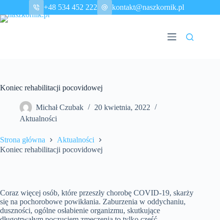
Przejdź
+48 534 452 222
kontakt@naszkornik.pl
do
treści
Koniec rehabilitacji pocovidowej
Michał Czubak
20 kwietnia, 2022
Aktualności
Strona główna
Aktualności
Koniec rehabilitacji pocovidowej
Coraz więcej osób, które przeszły chorobę COVID-19, skarży
się na pochorobowe powikłania. Zaburzenia w oddychaniu,
duszności, ogólne osłabienie organizmu, skutkujące
długotrwałym poczuciem zmęczenia to tylko część