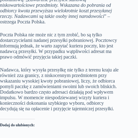
niskowartościowe przedmioty. Wskazana do pobrania od
odbiorcy kwota przewyższa wielokrotnie koszt przesyłanej
rzeczy. Nadawcami są także osoby innej narodowości
” –
ostrzega Poczta Polska.
Poczta Polska nie może nic z tym zrobić, bo są tylko
dostarczycielami nadanej przesyłki pobraniowej. Pocztowcy
informują jednak, że warto zapytać kuriera poczty, kto jest
nadawcą przesyłki. W przypadku wątpliwości adresat ma
prawo odmówić przyjęcia takiej paczki.
Nadawca, który wysyła przesyłkę nie tylko z terenu kraju ale
również zza granicy, z niskocennym przedmiotem przy
wskazaniu wysokiej kwoty pobraniowej, liczy, że odbiorca
pomyli paczkę z zamówieniami swoimi lub swoich bliskich.
Dodatkowo bardzo często adresaci działają pod wpływem
impulsu. W momencie niespodziewanej wizyty kuriera i
konieczności dokonania szybkiego wyboru, odbiorcy
decydują się na opłacenie i przyjęcie tajemniczej przesyłki.
Dodaj do ulubionych: