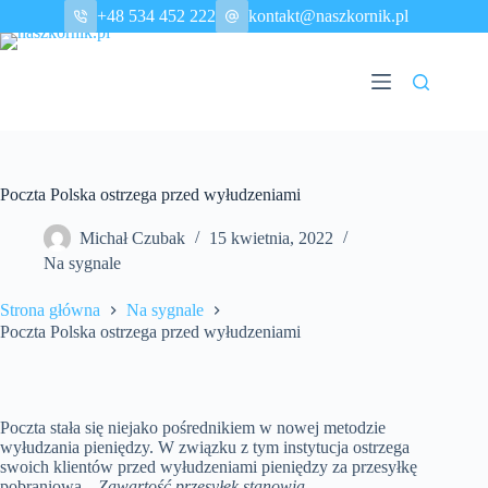
Przejdź
+48 534 452 222
kontakt@naszkornik.pl
do
treści
Poczta Polska ostrzega przed wyłudzeniami
Michał Czubak
15 kwietnia, 2022
Na sygnale
Strona główna
Na sygnale
Poczta Polska ostrzega przed wyłudzeniami
Poczta stała się niejako pośrednikiem w nowej metodzie
wyłudzania pieniędzy. W związku z tym instytucja ostrzega
swoich klientów przed wyłudzeniami pieniędzy za przesyłkę
pobraniową. „
Zawartość przesyłek stanowią