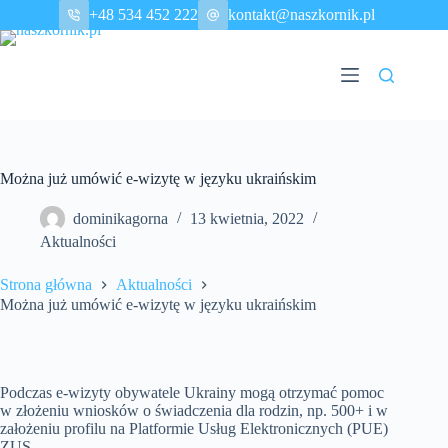
Przejdź
+48 534 452 222
kontakt@naszkornik.pl
do
treści
Można już umówić e-wizytę w języku ukraińskim
dominikagorna
13 kwietnia, 2022
Aktualności
Strona główna
Aktualności
Można już umówić e-wizytę w języku ukraińskim
Podczas e-wizyty obywatele Ukrainy mogą otrzymać pomoc
w złożeniu wniosków o świadczenia dla rodzin, np. 500+ i w
założeniu profilu na Platformie Usług Elektronicznych (PUE)
ZUS.