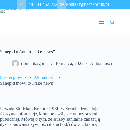
Przejdź
+48 534 452 222
kontakt@naszkornik.pl
do
treści
Sanepid mówi to „fake news”
dominikagorna
10 marca, 2022
Aktualności
Strona główna
Aktualności
Sanepid mówi to „fake news”
Urszula Sitnicka, dyrektor PSSE w Śremie dementuje
fałszywe informacje, które pojawiły się w przestrzeni
publicznej. Mówią o tym, że służby sanitarne zakazują
dystrybuowania żywności dla uchodźców z Ukrainy.