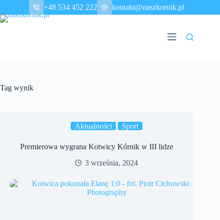
Przejdź
+48 534 452 222
kontakt@naszkornik.pl
do
treści
Tag
wynik
Aktualności
Sport
Premierowa wygrana Kotwicy Kórnik w III lidze
3 września, 2024