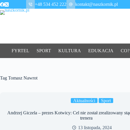
Przejdź
+48 534 452 222
kontakt@naszkornik.pl
do
treści
FYRTEL
SPORT
KULTURA
EDUKACJA
CO?
Tag
Tomasz Nawrot
Aktualności
Sport
Andrzej Giczela – prezes Kotwicy: Cel nie został zrealizowany stą
trenera
13 listopada, 2024