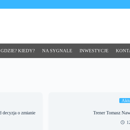
 GDZIE? KIEDY?
NA SYGNALE
INWESTYCJE
KONT
Aktu
d decyzja o zmianie
Trener Tomasz Naw
1