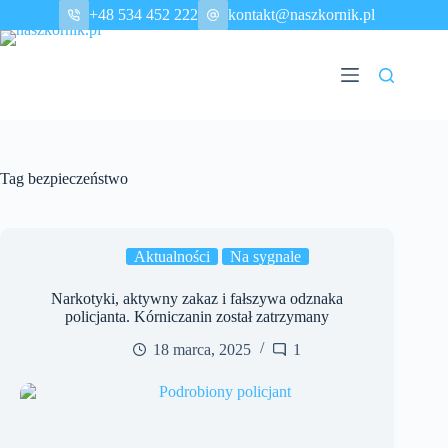
Przejdź
+48 534 452 222
kontakt@naszkornik.pl
do
treści
Tag
bezpieczeństwo
Aktualności
Na sygnale
Narkotyki, aktywny zakaz i fałszywa odznaka
policjanta. Kórniczanin został zatrzymany
18 marca, 2025
1