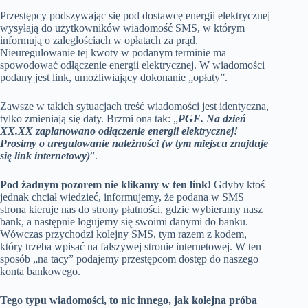
Przestępcy podszywając się pod dostawcę energii elektrycznej
wysyłają do użytkowników wiadomość SMS, w którym
informują o zaległościach w opłatach za prąd.
Nieuregulowanie tej kwoty w podanym terminie ma
spowodować odłączenie energii elektrycznej. W wiadomości
podany jest link, umożliwiający dokonanie „opłaty”.
Zawsze w takich sytuacjach treść wiadomości jest identyczna,
tylko zmieniają się daty. Brzmi ona tak: „
PGE. Na dzień
XX.XX zaplanowano odłączenie energii elektrycznej!
Prosimy o uregulowanie należności (w tym miejscu znajduje
się link internetowy)
”.
Pod żadnym pozorem nie klikamy w ten link!
Gdyby ktoś
jednak chciał wiedzieć, informujemy, że podana w SMS
strona kieruje nas do strony płatności, gdzie wybieramy nasz
bank, a następnie logujemy się swoimi danymi do banku.
Wówczas przychodzi kolejny SMS, tym razem z kodem,
który trzeba wpisać na fałszywej stronie internetowej. W ten
sposób „na tacy” podajemy przestępcom dostęp do naszego
konta bankowego.
Tego typu wiadomości, to nic innego, jak kolejna próba