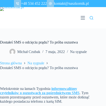
Przejdź
+48 534 452 222
kontakt@naszkornik.pl
do
treści
Dostałeś SMS o odcięciu prądu? To próba oszustwa
Michał Czubak
7 maja, 2022
Na sygnale
Strona główna
Na sygnale
Dostałeś SMS o odcięciu prądu? To próba oszustwa
Wielokrotnie na łamach Tygodnia
informowaliśmy
czytelników o oszustwach za pośrednictwem SMS
. Tym
razem przestrzegamy przed oszustwem, które może dotknąć
każdego posiadacza telefonu z kartą SIM.