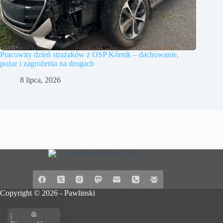
Pracowity dzień strażaków z OSP Kórnik – dachowanie,
pożar i zagrożenia na drogach
8 lipca, 2026
Copyright © 2026 -
Pawlinski