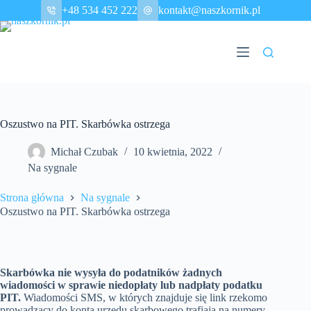
Przejdź
+48 534 452 222
kontakt@naszkornik.pl
do
treści
Oszustwo na PIT. Skarbówka ostrzega
Michał Czubak
10 kwietnia, 2022
Na sygnale
Strona główna
Na sygnale
Oszustwo na PIT. Skarbówka ostrzega
Skarbówka nie wysyła do podatników żadnych
wiadomości w sprawie niedopłaty lub nadpłaty podatku
PIT.
Wiadomości SMS, w których znajduje się link rzekomo
prowadzący do konta urzędu skarbowego trafiają na numery